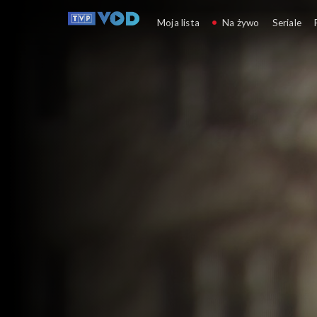
Pożyteczni.pl
Moja lista
Na żywo
Seriale