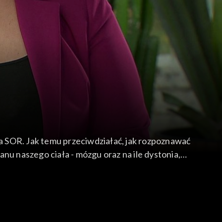
a SOR. Jak temu przeciwdziałać, jak rozpoznawać
nu naszego ciała - mózgu oraz na ile dystonia,
dr Anna Błażucka.