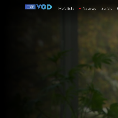
Pożyteczni.pl
Moja lista
Na żywo
Seriale