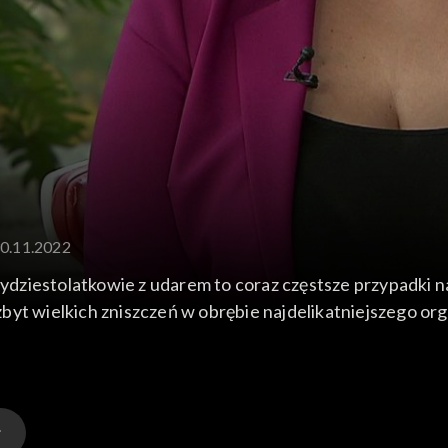
30.11.2022
dziestolatkowie z udarem to coraz częstsze przypadki n
yt wielkich zniszczeń w obrębie najdelikatniejszego orga
komplikuje nam życie. Gościem w studiu będzie neurolog - 