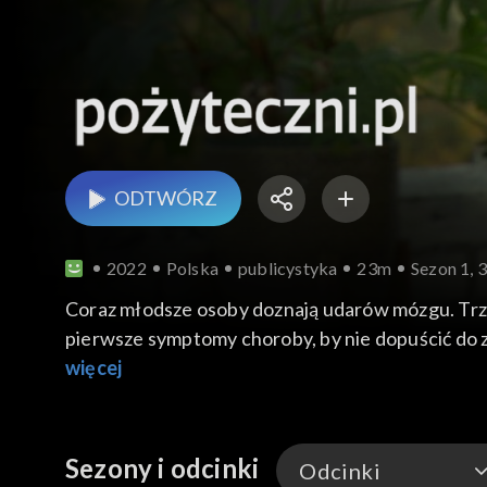
ODTWÓRZ
2022
Polska
publicystyka
23m
Sezon 1, 
Coraz młodsze osoby doznają udarów mózgu. Trzy
pierwsze symptomy choroby, by nie dopuścić do zb
która może pojawić się (ale nie musi) po udarze 
więcej
Sezony i odcinki
Odcinki