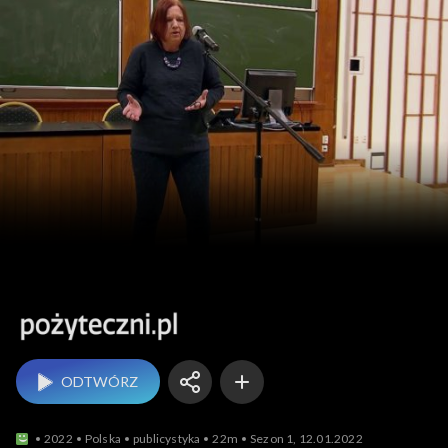
Pożyteczni.pl
ODTWÓRZ
2022
Polska
publicystyka
22m
Sezon 1, 12.01.2022