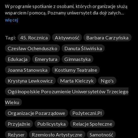
W programie spotkanie z osobami, których organizacje służą
wsparciem i pomocą. Poznamy uniwersytet dla dojrzałych
studentów. Przekonamy się, że nigdy na nic nie jest za późno.
więcej
Jesteśmy starzejącym się społeczeństwem, ale emerytura może
oznaczać nowy twórczy rozdział jak u słuchaczy Uniwersytetu
Tagi:
45. Rocznica
Aktywność
Barbara Carzyńska
Trzeciego Wieku, których w Polsce działa blisko 700. Do
aktywności seniorów zachęca również prowadzące teatr
Czesław Ochenduszko
Danuta Śliwińska
Stowarzyszenie Sfastrygowani.
Edukacja
Emerytura
Gimnastyka
Joanna Stanowska
Kostiumy Teatralne
Krystyna Lewkowicz
Marta Kielczyk
Ngo's
Ogólnopolskie Porozumienie Uniwersytetów Trzeciego
Wieku
Organizacje Pozarządowe
Pożyteczni.pl
Przyjaźnie
Publicystyka
Relacje Społeczne
Reżyser
Rzemiosło Artystyczne
Samotność