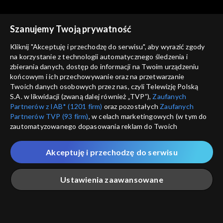
Szanujemy Twoją prywatność
Kliknij "Akceptuję i przechodzę do serwisu", aby wyrazić zgody
na korzystanie z technologii automatycznego śledzenia i
zbierania danych, dostęp do informacji na Twoim urządzeniu
Pożyteczni.pl
Pożyteczni.pl
końcowym i ich przechowywanie oraz na przetwarzanie
06.10.2021
29.09.2021
Twoich danych osobowych przez nas, czyli Telewizję Polską
S.A. w likwidacji (zwaną dalej również „TVP”),
Zaufanych
Partnerów z IAB* (1201 firm)
oraz pozostałych
Zaufanych
Partnerów TVP (93 firm)
, w celach marketingowych (w tym do
zautomatyzowanego dopasowania reklam do Twoich
zainteresowań i mierzenia ich skuteczności) i pozostałych,
które wskazujemy poniżej, a także zgody na udostępnianie
Akceptuję i przechodzę do serwisu
Pożyteczni.pl
Pożyteczni.pl
przez nas identyfikatora PPID do Google.
22.09.2021
08.09.2021
Twoje dane osobowe zbierane podczas odwiedzania przez
Ustawienia zaawansowane
Ciebie naszych
poszczególnych serwisów
zwanych dalej
„Portalem”, w tym informacje zapisywane za pomocą
technologii takich jak: pliki cookie, sygnalizatory WWW lub
innych podobnych technologii umożliwiających świadczenie
Główna
Szukaj
Moja lista
Na żywo
Więcej
dopasowanych i bezpiecznych usług, personalizację treści