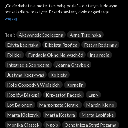
„Gdzie diabeł nie może, tam babę pośle” – o starym, ludowym
porzekadle w praktyce. Przedstawiamy dwie organizacje,
stworzone przez energiczne kobiety i dedykowane kobietom.
więcej
Zapraszamy na spotkanie z paniami z Kół Gospodyń Wiejskich
w Kozłowie Biskupim, Kornelinie, Łapach.
Tagi:
Aktywność Społeczna
Anna Trzcińska
Edyta Łapińska
Elżbieta Rzońca
Festyn Rodzinny
Folklor
Fundacja Okno Na Wschód
Inspiracja
Integracja Społeczna
Joanna Grzybek
Justyna Koczywąś
Kobiety
Koło Gospodyń Wiejskich
Kornelin
Kozłów Biskupi
Krzysztof Paczek
Łapy
Lot Balonem
Małgorzata Siergiej
Marcin Klejno
Marta Kielczyk
Marta Kostyra
Marta Łapińska
Monika Ciastek
Ngo's
Ochotnicza Straż Pożarna