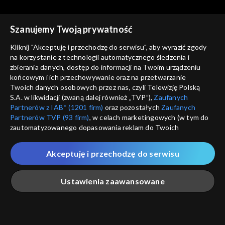
Szanujemy Twoją prywatność
Kliknij "Akceptuję i przechodzę do serwisu", aby wyrazić zgody
Pożyteczni.pl
Pożyteczni.pl
na korzystanie z technologii automatycznego śledzenia i
06.10.2021
29.09.2021
zbierania danych, dostęp do informacji na Twoim urządzeniu
końcowym i ich przechowywanie oraz na przetwarzanie
Twoich danych osobowych przez nas, czyli Telewizję Polską
S.A. w likwidacji (zwaną dalej również „TVP”),
Zaufanych
Partnerów z IAB* (1201 firm)
oraz pozostałych
Zaufanych
Partnerów TVP (93 firm)
, w celach marketingowych (w tym do
zautomatyzowanego dopasowania reklam do Twoich
zainteresowań i mierzenia ich skuteczności) i pozostałych,
Pożyteczni.pl
Pożyteczni.pl
które wskazujemy poniżej, a także zgody na udostępnianie
22.09.2021
08.09.2021
Akceptuję i przechodzę do serwisu
przez nas identyfikatora PPID do Google.
Twoje dane osobowe zbierane podczas odwiedzania przez
Ustawienia zaawansowane
Ciebie naszych
poszczególnych serwisów
zwanych dalej
„Portalem”, w tym informacje zapisywane za pomocą
technologii takich jak: pliki cookie, sygnalizatory WWW lub
innych podobnych technologii umożliwiających świadczenie
Główna
Szukaj
Moja lista
Na żywo
Więcej
dopasowanych i bezpiecznych usług, personalizację treści