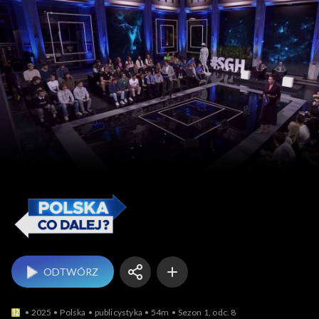
Polska. Co dalej?
ODTWÓRZ
2025
Polska
publicystyka
54m
Sezon 1, odc. 8