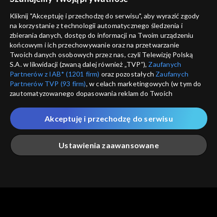
Nie pokazuj pon
dostępność
Kliknij "Akceptuję i przechodzę do serwisu", aby wyrazić zgody
informacje o dostawcy usług
na korzystanie z technologii automatycznego śledzenia i
ANULUJ
SP
zbierania danych, dostęp do informacji na Twoim urządzeniu
końcowym i ich przechowywanie oraz na przetwarzanie
Twoich danych osobowych przez nas, czyli Telewizję Polską
S.A. w likwidacji (zwaną dalej również „TVP”),
Zaufanych
Partnerów z IAB* (1201 firm)
oraz pozostałych
Zaufanych
Partnerów TVP (93 firm)
, w celach marketingowych (w tym do
zautomatyzowanego dopasowania reklam do Twoich
zainteresowań i mierzenia ich skuteczności) i pozostałych,
które wskazujemy poniżej, a także zgody na udostępnianie
Akceptuję i przechodzę do serwisu
przez nas identyfikatora PPID do Google.
Twoje dane osobowe zbierane podczas odwiedzania przez
Ustawienia zaawansowane
Ciebie naszych
poszczególnych serwisów
zwanych dalej
„Portalem”, w tym informacje zapisywane za pomocą
technologii takich jak: pliki cookie, sygnalizatory WWW lub
innych podobnych technologii umożliwiających świadczenie
Główna
Szukaj
Moja lista
Na żywo
Więcej
dopasowanych i bezpiecznych usług, personalizację treści
oraz reklam, udostępnianie funkcji mediów społecznościowych
oraz analizowanie ruchu w Internecie.