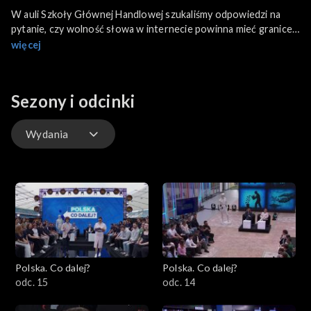
W auli Szkoły Głównej Handlowej szukaliśmy odpowiedzi na
pytanie, czy wolność słowa w internecie powinna mieć granice.
Program prowadzili Dominika Komarnicka i Igor Demianiuk.
więcej
Sezony i odcinki
Wydania
Wydania
Polska. Co dalej?
Polska. Co dalej?
odc. 15
odc. 14