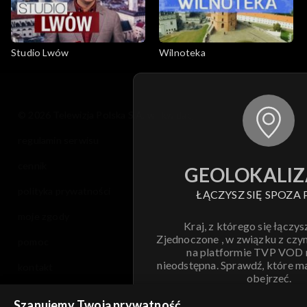
Studio Lwów
Wilnoteka
© 2026 Telewizja Polska S.A. w likwidacji
regulamin serwisu
cennik
GEOLOKALIZ
polityka prywatności
ŁĄCZYSZ SIĘ SPOZA 
moje zgody
Kraj, z którego się łączys
Zjednoczone , w związku z czy
pomoc
na platformie TVP VOD
nieodstępna. Sprawdź, które m
kontakt
obejrzeć.
voucher
Szanujemy Twoją prywatność