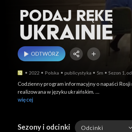
ODTWÓRZ
2022
Polska
publicystyka
5m
Sezon 1, od
Codzienny program informacyjny o napaści Rosji 
realizowana w języku ukraińskim.
W tym odcinku: Fundacja Pomoc Polakom na Wscho
więcej
swojemu klasztorowi na Ukrainie; zapisy dzieci uk
Sezony i odcinki
Odcinki