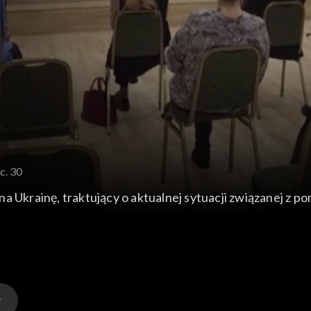
c. 30
na Ukrainę, traktujący o aktualnej sytuacji związanej z 
dzie - działania na rzecz uchodźców i Polaków pozosta
raińskich do przedszkoli.