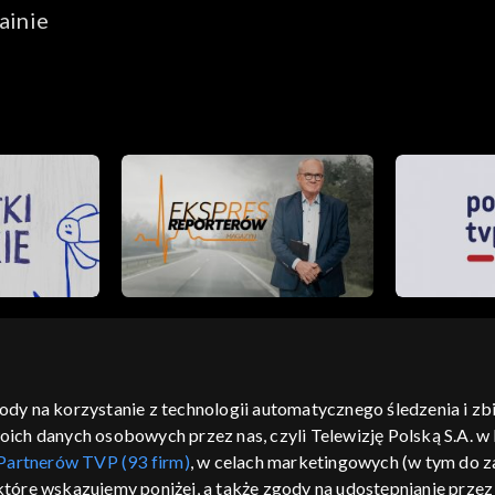
ainie
gody na korzystanie z technologii automatycznego śledzenia i z
h danych osobowych przez nas, czyli Telewizję Polską S.A. w l
moje zgody
pomoc
kontakt
voucher
dostępno
Partnerów TVP (93 firm)
, w celach marketingowych (w tym do
CJA
 które wskazujemy poniżej, a także zgody na udostępnianie prze