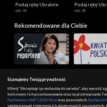
Podaj rękę Ukrainie
Podaj rękę Ukr
odc. 31
odc. 32
Rekomendowane dla Ciebie
Szanujemy Twoją prywatność
© 2026 Telewizja Polska S.A. w likwidacji
Kliknij "Akceptuję i przechodzę do serwisu", aby wyrazić z
końcowym i ich przechowywanie oraz na przetwarzanie Twoic
regulamin serwisu
cennik
polityka prywatności
Partnerów z IAB* (1201 firm)
oraz pozostałych
Zaufanych 
GEOLOKALIZA
zainteresowań i mierzenia ich skuteczności) i pozostałych,