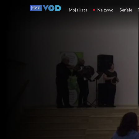
Podaj rękę Ukrainie
Moja lista
Na żywo
Seriale