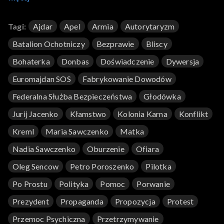
dziennikarzy, to symbol. Rosja w walce z Ukrainą nie przebiera w
środkach. Porwania, tortury, wyroki na zamówienie Kremla, to
Tagi:
Ajdar
Apel
Armia
Autorytaryzm
nie wyjątki, a często stosowana praktyka.
Batalion Ochotniczy
Bezprawie
Bliscy
Bohaterka
Donbas
Doświadczenie
Dywersja
Euromajdan SOS
Fabrykowanie Dowodów
Federalna Służba Bezpieczeństwa
Głodówka
Jurij Jacenko
Kłamstwo
Kolonia Karna
Konflikt
Kreml
Maria Sawczenko
Matka
Nadia Sawczenko
Oburzenie
Ofiara
Oleg Sencow
Petro Poroszenko
Pilotka
Po Prostu
Polityka
Pomoc
Porwanie
Prezydent
Propaganda
Propozycja
Protest
Przemoc Psychiczna
Przetrzymywanie