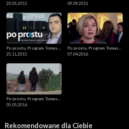
Sekielskiego
20.05.2015
Sekielskiego
09.09.2015
Po prostu. Program Tomasza
Po prostu. Program Tomasza
Sekielskiego
25.11.2015
Sekielskiego
07.04.2016
Po prostu. Program Tomasza
Sekielskiego
05.05.2016
Rekomendowane dla Ciebie