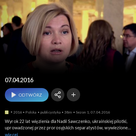
Po pro
07.04.2016
ODTWÓRZ
2016
Polska
publicystyka
38m
Sezon 1, 07.04.2016
Wyrok 22 lat więzienia dla Nadii Sawczenko, ukraińskiej pilotki,
uprowadzonej przez prorosyjskich separatystów, wywiezionej
do Rosji i oskarżonej o pomoc w zabójstwie rosyjskich
więcej