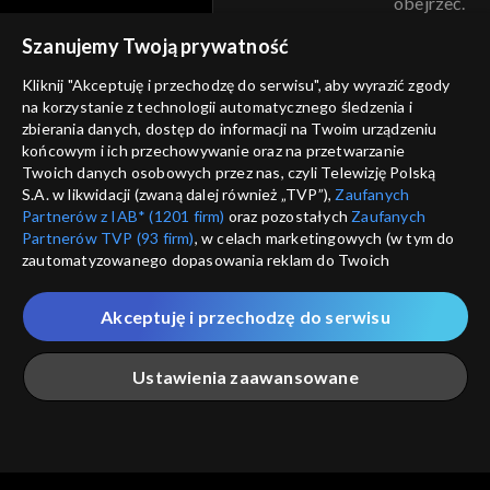
obejrzeć.
voucher
Szanujemy Twoją prywatność
Nie pokazuj pon
dostępność
Kliknij "Akceptuję i przechodzę do serwisu", aby wyrazić zgody
informacje o dostawcy usług
na korzystanie z technologii automatycznego śledzenia i
ANULUJ
SP
zbierania danych, dostęp do informacji na Twoim urządzeniu
końcowym i ich przechowywanie oraz na przetwarzanie
Twoich danych osobowych przez nas, czyli Telewizję Polską
S.A. w likwidacji (zwaną dalej również „TVP”),
Zaufanych
Partnerów z IAB* (1201 firm)
oraz pozostałych
Zaufanych
Partnerów TVP (93 firm)
, w celach marketingowych (w tym do
zautomatyzowanego dopasowania reklam do Twoich
zainteresowań i mierzenia ich skuteczności) i pozostałych,
które wskazujemy poniżej, a także zgody na udostępnianie
Akceptuję i przechodzę do serwisu
przez nas identyfikatora PPID do Google.
Twoje dane osobowe zbierane podczas odwiedzania przez
Ustawienia zaawansowane
Ciebie naszych
poszczególnych serwisów
zwanych dalej
„Portalem”, w tym informacje zapisywane za pomocą
technologii takich jak: pliki cookie, sygnalizatory WWW lub
innych podobnych technologii umożliwiających świadczenie
Główna
Szukaj
Moja lista
Na żywo
Więcej
dopasowanych i bezpiecznych usług, personalizację treści
oraz reklam, udostępnianie funkcji mediów społecznościowych