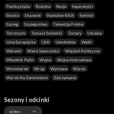
Publicystyka
Rodzina
Rosja
Separatyści
Siostra
Skazanie
Stanisław Klich
Symbol
Szpieg
Szpiegostwo
Telewizja Polska
Terroryzm
Tomasz Sekielski
Tortury
Ukraina
Unia Europejska
USA
Uwolnienie
Walki
Warunki
Wiera Sawczenko
Więzień Polityczny
Władimir Putin
Wojna
Wojna Hybrydowa
Wolontariat
Wróg
Wymiana
Wyrok
Wyrok Na Zamówienie
Zatrzymanie
Sezony i odcinki
wideo