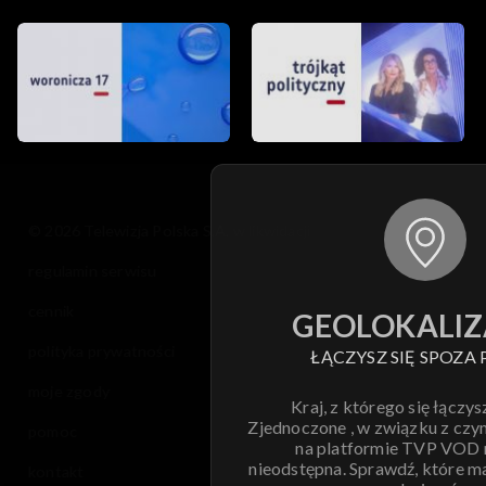
© 2026 Telewizja Polska S.A. w likwidacji
regulamin serwisu
cennik
GEOLOKALIZ
polityka prywatności
ŁĄCZYSZ SIĘ SPOZA 
moje zgody
Kraj, z którego się łączys
Zjednoczone , w związku z czy
pomoc
na platformie TVP VOD
nieodstępna. Sprawdź, które m
kontakt