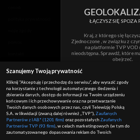
cennik
GEOLOKALIZ
polityka prywatności
ŁĄCZYSZ SIĘ SPOZA 
moje zgody
Kraj, z którego się łączys
Zjednoczone , w związku z czy
pomoc
na platformie TVP VOD
nieodstępna. Sprawdź, które m
kontakt
obejrzeć.
voucher
Szanujemy Twoją prywatność
Nie pokazuj pon
dostępność
Kliknij "Akceptuję i przechodzę do serwisu", aby wyrazić zgody
na korzystanie z technologii automatycznego śledzenia i
informacje o dostawcy usług
ANULUJ
SP
zbierania danych, dostęp do informacji na Twoim urządzeniu
końcowym i ich przechowywanie oraz na przetwarzanie
Twoich danych osobowych przez nas, czyli Telewizję Polską
S.A. w likwidacji (zwaną dalej również „TVP”),
Zaufanych
Partnerów z IAB* (1201 firm)
oraz pozostałych
Zaufanych
Partnerów TVP (93 firm)
, w celach marketingowych (w tym do
zautomatyzowanego dopasowania reklam do Twoich
zainteresowań i mierzenia ich skuteczności) i pozostałych,