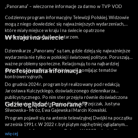
„Panorama” – wieczorne informacje za darmo w TVP VOD
Codzienny program informacyjny Telewizji Polskiej. Widzowie
mogą z niego dowiedzieć się najważniejszych wydarzeniach,
które miały miejsce w kraju i na świecie opatrzone
W kraju i na świecie
profesjonalną relacją i komentarzem.
Dziennikarze „Panoramy” są tam, gdzie dzieją się najważniejsze
wydarzenia nie tylko w polskiej i światowej polityce. Poruszają
ważne problemy społeczne. Relacjonują to na najbardziej
Profesjonalna informacja
dotyczy życia zwykłych Polaków, nie pomijając tematów
kontrowersyjnych.
Do grudnia 2024 r. program był realizowany pod redakcją
Jarosława Kulczyckiego, doświadczonego dziennikarza
publicystycznego. Po nim ster przejęła równie doświadczona
Gdzie oglądać „Panoramę”?
Ewa Strzelec. Prezenterami są Piotr Jędrzejczak, Justyna
Śliwowska– Mróz, Ewa Gajewska i Marcin Kowalski.
Program pojawił się na antenie telewizyjnej Dwójki na początku
września 1991 r. W 2022 r. był piątym najchętniej oglądanym
programem informacyjnym w Polsce. W 2007 roku trafił na
więcej
antenę TVP Info, a ci, którzy nie mieli okazji obejrzeć go na