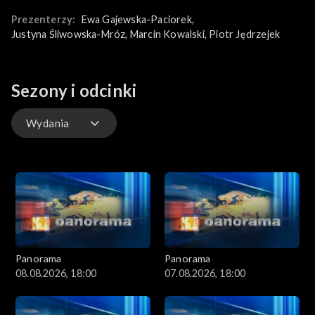
żywo, mogą zobaczyć go za darmo online na naszej platformie
Prezenterzy:
Ewa Gajewska-Paciorek
, 
internetowej TVP VOD!
Justyna Śliwowska-Mróz
, 
Marcin Kowalski
, 
Piotr Jędrzejek
Sezony i odcinki
Wydania
Wydania
Panorama
Panorama
08.08.2026, 18:00
07.08.2026, 18:00