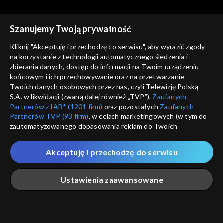
Szanujemy Twoją prywatność
Kliknij "Akceptuję i przechodzę do serwisu", aby wyrazić zgody
Ola Polonia - Polacy w
Ola Polonia - Polacy w
na korzystanie z technologii automatycznego śledzenia i
Brazylii i Ameryce
odc. 88 - Olá Polônia
Brazylii i Ameryce
Olá Polônia - odcinek 84
zbierania danych, dostęp do informacji na Twoim urządzeniu
Południowej
Południowej
końcowym i ich przechowywanie oraz na przetwarzanie
Twoich danych osobowych przez nas, czyli Telewizję Polską
S.A. w likwidacji (zwaną dalej również „TVP”),
Zaufanych
Partnerów z IAB* (1201 firm)
oraz pozostałych
Zaufanych
Partnerów TVP (93 firm)
, w celach marketingowych (w tym do
zautomatyzowanego dopasowania reklam do Twoich
zainteresowań i mierzenia ich skuteczności) i pozostałych,
Ola Polonia - Polacy w
Ola Polonia - Polacy w
które wskazujemy poniżej, a także zgody na udostępnianie
Akceptuję i przechodzę do serwisu
Brazylii i Ameryce
odc. 92 - Olá Polônia
Brazylii i Ameryce
odc. 93 - Olá Polônia
przez nas identyfikatora PPID do Google.
Południowej
Południowej
Twoje dane osobowe zbierane podczas odwiedzania przez
Ustawienia zaawansowane
Ciebie naszych
poszczególnych serwisów
zwanych dalej
„Portalem”, w tym informacje zapisywane za pomocą
technologii takich jak: pliki cookie, sygnalizatory WWW lub
innych podobnych technologii umożliwiających świadczenie
Główna
Szukaj
Moja lista
Na żywo
Więcej
dopasowanych i bezpiecznych usług, personalizację treści