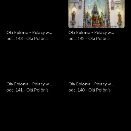
Ola Polonia - Polacy w
Ola Polonia - Polacy w
Brazylii i Ameryce
odc. 143 - Olá Polônia
Brazylii i Ameryce
odc. 142 - Olá Polônia
Południowej
Południowej
Ola Polonia - Polacy w
Ola Polonia - Polacy w
Brazylii i Ameryce
odc. 141 - Olá Polônia
Brazylii i Ameryce
odc. 140 - Olá Polônia
Południowej
Południowej