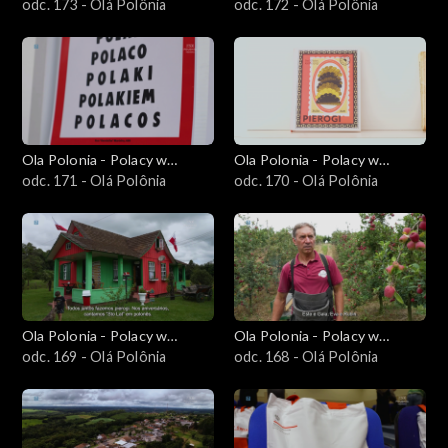
Brazylii i Ameryce
odc. 173 - Olá Polônia
Brazylii i Ameryce
odc. 172 - Olá Polônia
Południowej
Południowej
Ola Polonia - Polacy w
Ola Polonia - Polacy w
Brazylii i Ameryce
odc. 171 - Olá Polônia
Brazylii i Ameryce
odc. 170 - Olá Polônia
Południowej
Południowej
Ola Polonia - Polacy w
Ola Polonia - Polacy w
Brazylii i Ameryce
odc. 169 - Olá Polônia
Brazylii i Ameryce
odc. 168 - Olá Polônia
Południowej
Południowej