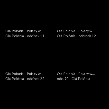
Ola Polonia - Polacy w
Ola Polonia - Polacy w
Brazylii i Ameryce
Olá Polônia - odcinek 11
Brazylii i Ameryce
Olá Polônia - odcinek 12
Południowej
Południowej
Ola Polonia - Polacy w
Ola Polonia - Polacy w
Brazylii i Ameryce
Olá Polônia - odcinek 23
Brazylii i Ameryce
odc. 90 - Olá Polônia
Południowej
Południowej