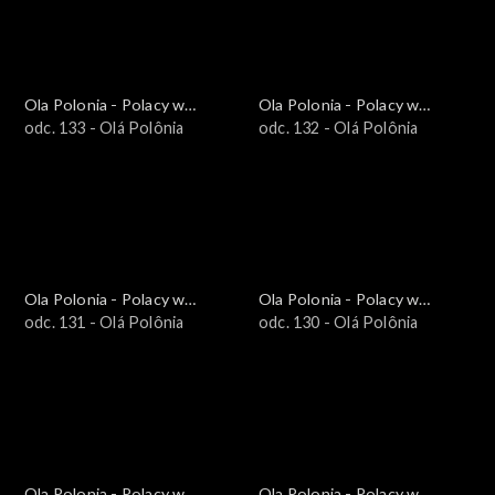
Ola Polonia - Polacy w
Ola Polonia - Polacy w
Brazylii i Ameryce
odc. 133 - Olá Polônia
Brazylii i Ameryce
odc. 132 - Olá Polônia
Południowej
Południowej
Ola Polonia - Polacy w
Ola Polonia - Polacy w
Brazylii i Ameryce
odc. 131 - Olá Polônia
Brazylii i Ameryce
odc. 130 - Olá Polônia
Południowej
Południowej
Ola Polonia - Polacy w
Ola Polonia - Polacy w