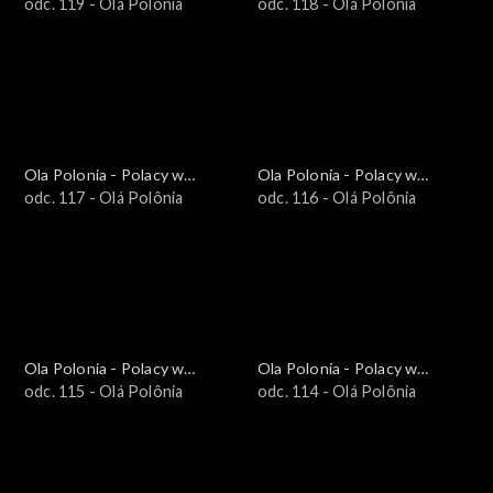
Brazylii i Ameryce
odc. 119 - Olá Polônia
Brazylii i Ameryce
odc. 118 - Olá Polônia
Południowej
Południowej
Ola Polonia - Polacy w
Ola Polonia - Polacy w
Brazylii i Ameryce
odc. 117 - Olá Polônia
Brazylii i Ameryce
odc. 116 - Olá Polônia
Południowej
Południowej
Ola Polonia - Polacy w
Ola Polonia - Polacy w
Brazylii i Ameryce
odc. 115 - Olá Polônia
Brazylii i Ameryce
odc. 114 - Olá Polônia
Południowej
Południowej