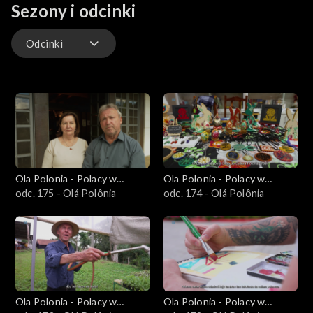
naszych widzów.
Sezony i odcinki
Odcinki
Odcinki
Ola Polonia - Polacy w
Ola Polonia - Polacy w
Brazylii i Ameryce
odc. 175 - Olá Polônia
Brazylii i Ameryce
odc. 174 - Olá Polônia
Południowej
Południowej
Ola Polonia - Polacy w
Ola Polonia - Polacy w