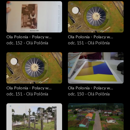
Ola Polonia - Polacy w
Ola Polonia - Polacy w
Brazylii i Ameryce
odc. 152 - Olá Polônia
Brazylii i Ameryce
odc. 151 - Olá Polônia
Południowej
Południowej
Ola Polonia - Polacy w
Ola Polonia - Polacy w
Brazylii i Ameryce
odc. 151 - Olá Polônia
Brazylii i Ameryce
odc. 150 - Olá Polônia
Południowej
Południowej