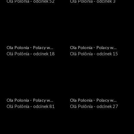
Brazylii i Ameryce
Olá Polônia - odcinek 52
Brazylii i Ameryce
Olá Polônia - odcinek 3
Południowej
Południowej
Ola Polonia - Polacy w
Ola Polonia - Polacy w
Brazylii i Ameryce
Olá Polônia - odcinek 18
Brazylii i Ameryce
Olá Polônia - odcinek 15
Południowej
Południowej
Ola Polonia - Polacy w
Ola Polonia - Polacy w
Brazylii i Ameryce
Olá Polônia - odcinek 81
Brazylii i Ameryce
Olá Polônia - odcinek 27
Południowej
Południowej