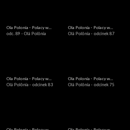
Ola Polonia - Polacy w
Ola Polonia - Polacy w
Brazylii i Ameryce
odc. 89 - Olá Polônia
Brazylii i Ameryce
Olá Polônia - odcinek 87
Południowej
Południowej
Ola Polonia - Polacy w
Ola Polonia - Polacy w
Brazylii i Ameryce
Olá Polônia - odcinek 83
Brazylii i Ameryce
Olá Polônia - odcinek 75
Południowej
Południowej
Ola Polonia - Polacy w
Ola Polonia - Polacy w