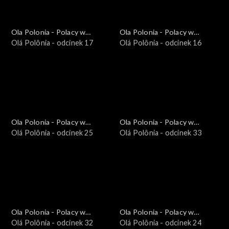
Ola Polonia - Polacy w
Ola Polonia - Polacy w
Brazylii i Ameryce
Olá Polônia - odcinek 17
Brazylii i Ameryce
Olá Polônia - odcinek 16
Południowej
Południowej
Ola Polonia - Polacy w
Ola Polonia - Polacy w
Brazylii i Ameryce
Olá Polônia - odcinek 25
Brazylii i Ameryce
Olá Polônia - odcinek 33
Południowej
Południowej
Ola Polonia - Polacy w
Ola Polonia - Polacy w
Brazylii i Ameryce
Olá Polônia - odcinek 32
Brazylii i Ameryce
Olá Polônia - odcinek 24