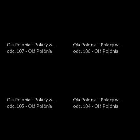
Południowej
Południowej
Ola Polonia - Polacy w
Ola Polonia - Polacy w
Brazylii i Ameryce
odc. 107 - Olá Polônia
Brazylii i Ameryce
odc. 106 - Olá Polônia
Południowej
Południowej
Ola Polonia - Polacy w
Ola Polonia - Polacy w
Brazylii i Ameryce
odc. 105 - Olá Polônia
Brazylii i Ameryce
odc. 104 - Olá Polônia
Południowej
Południowej