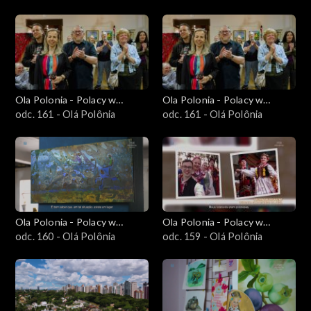
Południowej
Południowej
Ola Polonia - Polacy w
Ola Polonia - Polacy w
Brazylii i Ameryce
odc. 161 - Olá Polônia
Brazylii i Ameryce
odc. 161 - Olá Polônia
Południowej
Południowej
Ola Polonia - Polacy w
Ola Polonia - Polacy w
Brazylii i Ameryce
odc. 160 - Olá Polônia
Brazylii i Ameryce
odc. 159 - Olá Polônia
Południowej
Południowej