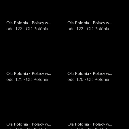
Ola Polonia - Polacy w
Ola Polonia - Polacy w
Brazylii i Ameryce
odc. 123 - Olá Polônia
Brazylii i Ameryce
odc. 122 - Olá Polônia
Południowej
Południowej
Ola Polonia - Polacy w
Ola Polonia - Polacy w
Brazylii i Ameryce
odc. 121 - Olá Polônia
Brazylii i Ameryce
odc. 120 - Olá Polônia
Południowej
Południowej
Ola Polonia - Polacy w
Ola Polonia - Polacy w