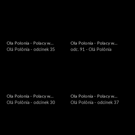
Południowej
Południowej
Ola Polonia - Polacy w
Ola Polonia - Polacy w
Brazylii i Ameryce
Olá Polônia - odcinek 35
Brazylii i Ameryce
odc. 91 - Olá Polônia
Południowej
Południowej
Ola Polonia - Polacy w
Ola Polonia - Polacy w
Brazylii i Ameryce
Olá Polônia - odcinek 30
Brazylii i Ameryce
Olá Polônia - odcinek 37
Południowej
Południowej