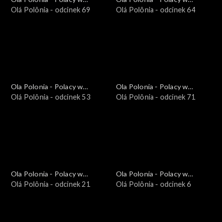
Brazylii i Ameryce
Olá Polônia - odcinek 69
Brazylii i Ameryce
Olá Polônia - odcinek 64
Południowej
Południowej
Ola Polonia - Polacy w
Ola Polonia - Polacy w
Brazylii i Ameryce
Olá Polônia - odcinek 53
Brazylii i Ameryce
Olá Polônia - odcinek 71
Południowej
Południowej
Ola Polonia - Polacy w
Ola Polonia - Polacy w
Brazylii i Ameryce
Olá Polônia - odcinek 21
Brazylii i Ameryce
Olá Polônia - odcinek 6
Południowej
Południowej