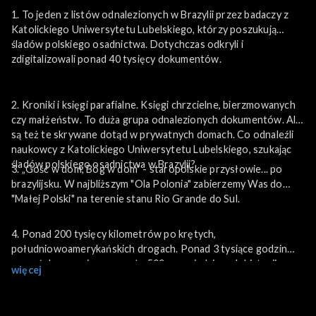
1. To jeden z listów odnalezionych w Brazylii przez badaczy z
Katolickiego Uniwersytetu Lubelskiego, którzy poszukują
śladów polskiego osadnictwa. Dotychczas odkryli i
zdigitalizowali ponad 40 tysięcy dokumentów.
2. Kroniki i księgi parafialne. Księgi chrzcielne, bierzmowanych
czy małżeństw. To duża grupa odnalezionych dokumentów. Ale
są też te skrywane dotąd w prywatnych domach. Co odnaleźli
naukowcy z Katolickiego Uniwersytetu Lubelskiego, szukając
śladów polskiego osadnictwa w Brazylii?
3. „Gość w dom, Bóg w dom” - staropolskie przysłowie... po
brazylijsku. W najbliższym "Ola Polonia" zabierzemy Was do
"Małej Polski" na terenie stanu Rio Grande do Sul.
4. Ponad 200 tysięcy kilometrów po krętych,
południowoamerykańskich drogach. Ponad 3 tysiące godzin
nagrań. I wreszcie - przeszło 500 opowiedzianych historii.
więcej
Podróż polskimi śladami po Ameryce Południowej trwa już od
ponad trzech lat. A to wciąż jej początek. W najbliższym "Ola
Polonia" o wyjątkowej nagrodzie, ale i o wdzięczności. Dla Was,