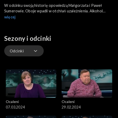
W odcinku swoją historię opowiedzą Małgorzata i Paweł
Sumerowie. Oboje wpadli w otchłań uzależnienia. Alkohol
sprawił, że dotknęli dna w swoim życiu. Stracili niemal wszystko,
więcej
a przede wszystkim własną godność. Jednak zachowali w sercu
nadzieję, dzięki której otworzyli się na pomoc i perspektywę
odbudowy życia. Wtedy los połączył ich drogi i zaczęli razem
Sezony i odcinki
walczyć o trzeźwość. Dziś są przykładem wytrwałości i
prawdziwej miłości.
Odcinki
Odcinki
Ocaleni
Ocaleni
07.03.2024
29.02.2024