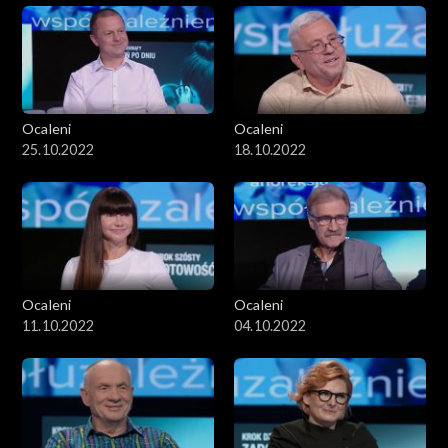
Ocaleni
Ocaleni
25.10.2022
18.10.2022
Ocaleni
Ocaleni
11.10.2022
04.10.2022