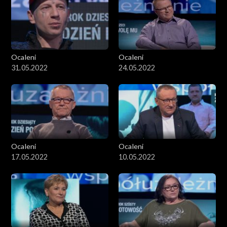
Ocaleni
Ocaleni
31.05.2022
24.05.2022
Ocaleni
Ocaleni
17.05.2022
10.05.2022