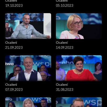
Ocaleni
Ocaleni
19.10.2023
05.10.2023
Ocaleni
Ocaleni
21.09.2023
14.09.2023
Ocaleni
Ocaleni
07.09.2023
31.08.2023