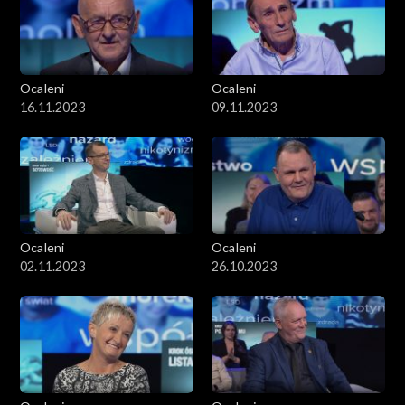
Ocaleni
Ocaleni
16.11.2023
09.11.2023
Ocaleni
Ocaleni
02.11.2023
26.10.2023