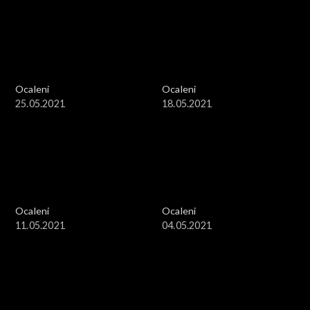
Ocaleni
Ocaleni
25.05.2021
18.05.2021
Ocaleni
Ocaleni
11.05.2021
04.05.2021