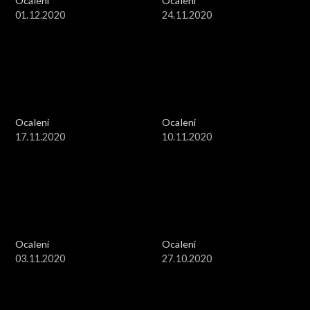
Ocaleni
Ocaleni
01.12.2020
24.11.2020
Ocaleni
Ocaleni
17.11.2020
10.11.2020
Ocaleni
Ocaleni
03.11.2020
27.10.2020