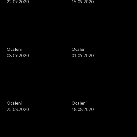
22.09.2020
15.09.2020
Ocaleni
Ocaleni
08.09.2020
01.09.2020
Ocaleni
Ocaleni
25.08.2020
18.08.2020