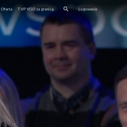
Oferta
TVP VOD za granicą
Logowanie