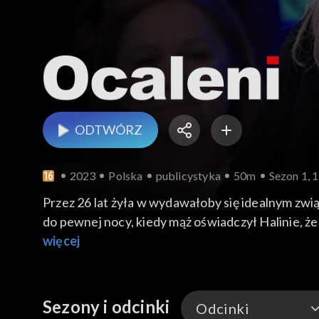
ODTWÓRZ
2023
Polska
publicystyka
50m
Sezon 1, 
Przez 26 lat żyła w wydawałoby się idealnym zwią
do pewnej nocy, kiedy mąż oświadczył Halinie, że 
odrzucenia dotychczasowych złudzeń. Dziś prowad
więcej
Rafałowi Porzezińskiemu o tym, jak znaleźć drog
Sezony i odcinki
Odcinki