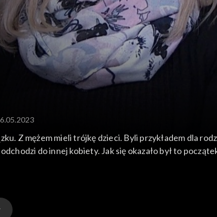
16.05.2023
zku. Z mężem mieli trójkę dzieci. Byli przykładem dla ro
odchodzi do innej kobiety. Jak się okazało był to począte
zi warsztaty 12 kroków dla chrześcijan i uczy ludzi odkr
ę do pełni człowieczeństwa.