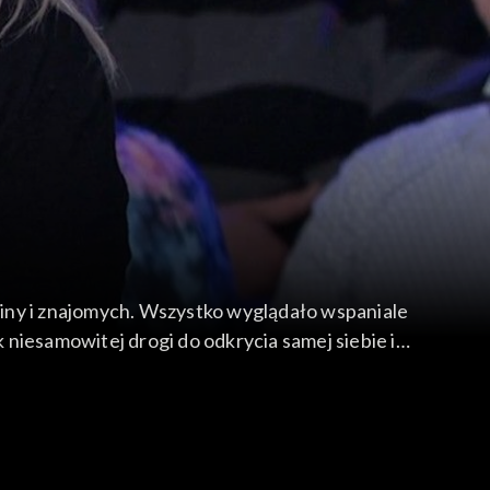
dziny i znajomych. Wszystko wyglądało wspaniale
k niesamowitej drogi do odkrycia samej siebie i
ywać samych siebie i Boga. Halina Sitko opowie