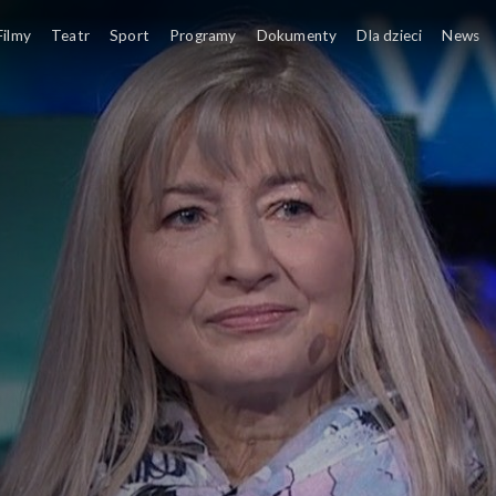
Filmy
Teatr
Sport
Programy
Dokumenty
Dla dzieci
News