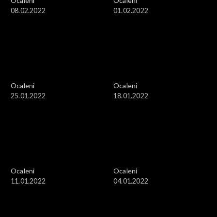
Ocaleni
Ocaleni
08.02.2022
01.02.2022
Ocaleni
Ocaleni
25.01.2022
18.01.2022
Ocaleni
Ocaleni
11.01.2022
04.01.2022