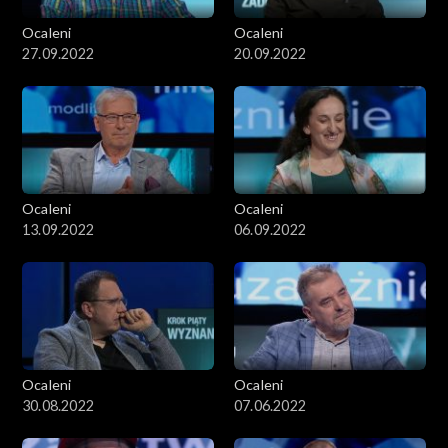
Ocaleni
Ocaleni
27.09.2022
20.09.2022
Ocaleni
Ocaleni
13.09.2022
06.09.2022
Ocaleni
Ocaleni
30.08.2022
07.06.2022