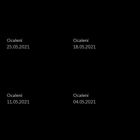
Ocaleni
Ocaleni
25.05.2021
18.05.2021
Ocaleni
Ocaleni
11.05.2021
04.05.2021