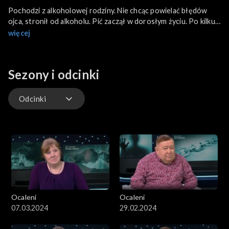
Pochodzi z alkoholowej rodziny. Nie chcąc powielać błędów
ojca, stronił od alkoholu. Pić zaczął w dorosłym życiu. Po kilku
latach już wpadał w pijackie ciągi. Wielokrotnie podejmował
więcej
leczenie i w końcu uwolnił się od nałogu. Sam od trzydziestu lat
żyje w trzeźwości, udziela fachowej pomocy psychologicznej.
Sławomir Budner opowie Rafałowi Porzezińskiemu o tym, jak
Sezony i odcinki
zacząć żyć pełnią życia wolnego i spełnionego.
Odcinki
Odcinki
Ocaleni
Ocaleni
07.03.2024
29.02.2024