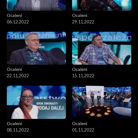
Ocaleni
Ocaleni
06.12.2022
29.11.2022
Ocaleni
Ocaleni
22.11.2022
15.11.2022
Ocaleni
Ocaleni
08.11.2022
01.11.2022