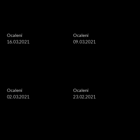
Ocaleni
Ocaleni
16.03.2021
09.03.2021
Ocaleni
Ocaleni
02.03.2021
23.02.2021