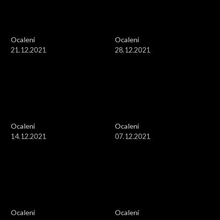
Ocaleni
Ocaleni
21.12.2021
28.12.2021
Ocaleni
Ocaleni
14.12.2021
07.12.2021
Ocaleni
Ocaleni