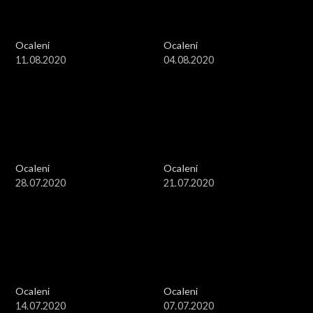
Ocaleni
Ocaleni
11.08.2020
04.08.2020
Ocaleni
Ocaleni
28.07.2020
21.07.2020
Ocaleni
Ocaleni
14.07.2020
07.07.2020