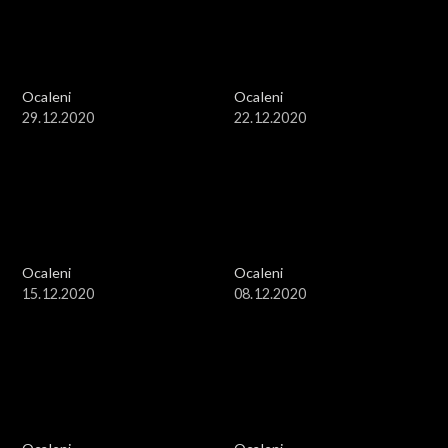
Ocaleni
Ocaleni
29.12.2020
22.12.2020
Ocaleni
Ocaleni
15.12.2020
08.12.2020