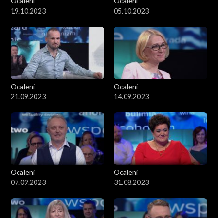
Ocaleni
Ocaleni
19.10.2023
05.10.2023
Ocaleni
Ocaleni
21.09.2023
14.09.2023
Ocaleni
Ocaleni
07.09.2023
31.08.2023