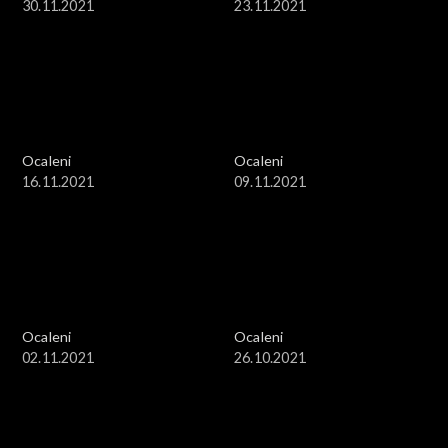
30.11.2021
23.11.2021
Ocaleni
Ocaleni
16.11.2021
09.11.2021
Ocaleni
Ocaleni
02.11.2021
26.10.2021