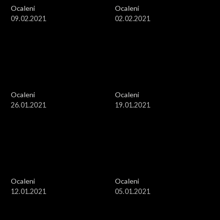
Ocaleni
Ocaleni
09.02.2021
02.02.2021
Ocaleni
Ocaleni
26.01.2021
19.01.2021
Ocaleni
Ocaleni
12.01.2021
05.01.2021