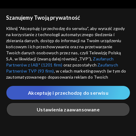
Szanujemy Twoją prywatność
Kliknij "Akceptuję i przechodzę do serwisu", aby wyrazić zgody
na korzystanie z technologii automatycznego śledzenia i
zbierania danych, dostęp do informacji na Twoim urządzeniu
Ocaleni
Ocaleni
końcowym i ich przechowywanie oraz na przetwarzanie
30.06.2020
23.06.2020
Twoich danych osobowych przez nas, czyli Telewizję Polską
S.A. w likwidacji (zwaną dalej również „TVP”),
Zaufanych
Partnerów z IAB* (1201 firm)
oraz pozostałych
Zaufanych
Partnerów TVP (93 firm)
, w celach marketingowych (w tym do
zautomatyzowanego dopasowania reklam do Twoich
zainteresowań i mierzenia ich skuteczności) i pozostałych,
które wskazujemy poniżej, a także zgody na udostępnianie
Akceptuję i przechodzę do serwisu
przez nas identyfikatora PPID do Google.
Ocaleni
Ocaleni
16.06.2020
09.06.2020
Twoje dane osobowe zbierane podczas odwiedzania przez
Ustawienia zaawansowane
Ciebie naszych
poszczególnych serwisów
zwanych dalej
„Portalem”, w tym informacje zapisywane za pomocą
technologii takich jak: pliki cookie, sygnalizatory WWW lub
innych podobnych technologii umożliwiających świadczenie
Główna
Szukaj
Moja lista
Na żywo
Więcej
dopasowanych i bezpiecznych usług, personalizację treści