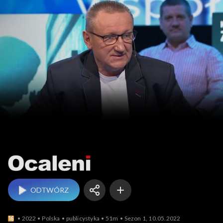
Ocaleni
ODTWÓRZ
2022
Polska
publicystyka
51m
Sezon 1, 10.05.2022