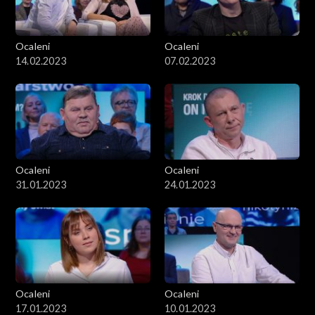
Ocaleni
Ocaleni
14.02.2023
07.02.2023
Ocaleni
Ocaleni
31.01.2023
24.01.2023
Ocaleni
Ocaleni
17.01.2023
10.01.2023