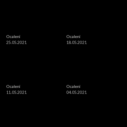
Ocaleni
Ocaleni
25.05.2021
18.05.2021
Ocaleni
Ocaleni
11.05.2021
04.05.2021