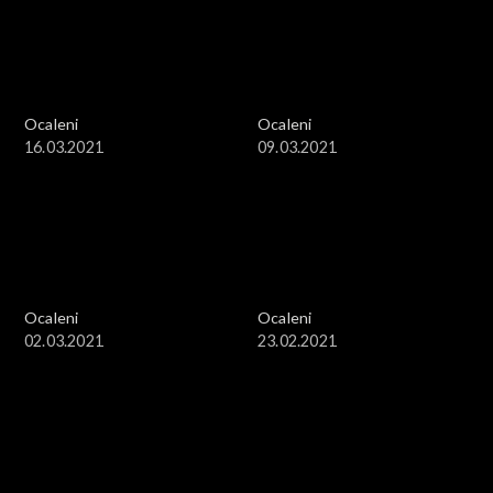
Ocaleni
Ocaleni
16.03.2021
09.03.2021
Ocaleni
Ocaleni
02.03.2021
23.02.2021