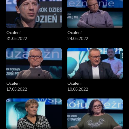
Ocaleni
Ocaleni
31.05.2022
24.05.2022
Ocaleni
Ocaleni
17.05.2022
10.05.2022