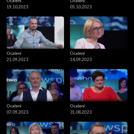
Ocaleni
Ocaleni
19.10.2023
05.10.2023
Ocaleni
Ocaleni
21.09.2023
14.09.2023
Ocaleni
Ocaleni
07.09.2023
31.08.2023