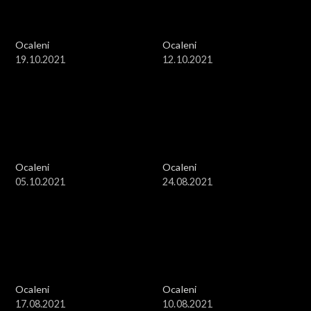
Ocaleni
Ocaleni
19.10.2021
12.10.2021
Ocaleni
Ocaleni
05.10.2021
24.08.2021
Ocaleni
Ocaleni
17.08.2021
10.08.2021