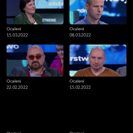
Ocaleni
Ocaleni
15.03.2022
08.03.2022
Ocaleni
Ocaleni
22.02.2022
15.02.2022