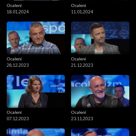
Ocaleni
Ocaleni
18.01.2024
11.01.2024
Ocaleni
Ocaleni
28.12.2023
21.12.2023
Ocaleni
Ocaleni
07.12.2023
23.11.2023