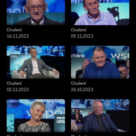
Ocaleni
Ocaleni
16.11.2023
09.11.2023
Ocaleni
Ocaleni
02.11.2023
26.10.2023