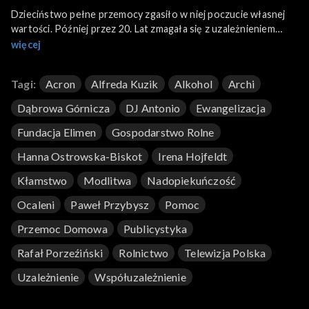
Dzieciństwo pełne przemocy zgasiło w niej poczucie własnej
wartości. Później przez 20. Lat zmagała się z uzależnieniem
alkoholowym męża. Przyszedł jednak czas, kiedy odważyła się
więcej
rozpocząć życie na własny rachunek. Pomoc znalazła w
chrześcijańskim klubie w Dąbrowie Górniczej. Teraz Alfreda
Tagi:
Acron
Alfreda Kuzik
Alkohol
Archi
Kuzik niesie innym nadzieją i ewangelizację.
Dąbrowa Górnicza
DJ Antonio
Ewangelizacja
Fundacja Elimen
Gospodarstwo Rolne
Hanna Ostrowska-Biskot
Irena Hojfeldt
Kłamstwo
Modlitwa
Nadopiekuńczość
Ocaleni
Paweł Przybysz
Pomoc
Przemoc Domowa
Publicystyka
Rafał Porzeźiński
Rolnictwo
Telewizja Polska
Uzależnienie
Współuzależnienie