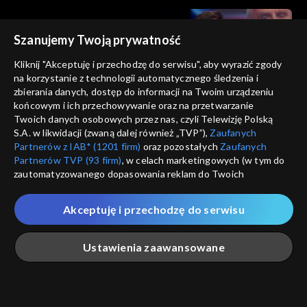
Szanujemy Twoją prywatność
Kliknij "Akceptuję i przechodzę do serwisu", aby wyrazić zgody
na korzystanie z technologii automatycznego śledzenia i
zbierania danych, dostęp do informacji na Twoim urządzeniu
Ocaleni
Ocaleni
końcowym i ich przechowywanie oraz na przetwarzanie
28.07.2020
21.07.2020
Twoich danych osobowych przez nas, czyli Telewizję Polską
S.A. w likwidacji (zwaną dalej również „TVP”),
Zaufanych
Partnerów z IAB* (1201 firm)
oraz pozostałych
Zaufanych
Partnerów TVP (93 firm)
, w celach marketingowych (w tym do
zautomatyzowanego dopasowania reklam do Twoich
zainteresowań i mierzenia ich skuteczności) i pozostałych,
które wskazujemy poniżej, a także zgody na udostępnianie
Akceptuję i przechodzę do serwisu
Ocaleni
Ocaleni
przez nas identyfikatora PPID do Google.
14.07.2020
07.07.2020
Twoje dane osobowe zbierane podczas odwiedzania przez
Ustawienia zaawansowane
Ciebie naszych
poszczególnych serwisów
zwanych dalej
„Portalem”, w tym informacje zapisywane za pomocą
technologii takich jak: pliki cookie, sygnalizatory WWW lub
innych podobnych technologii umożliwiających świadczenie
Główna
Szukaj
Moja lista
Na żywo
Więcej
dopasowanych i bezpiecznych usług, personalizację treści