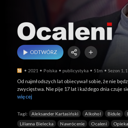
ODTWÓRZ
2021
Polska
publicystyka
51m
Sezon 1, 
Od najmłodszych lat obiecywał sobie, że nie będzie
zwycięstwa. Nie pije 17 lat i każdego dnia czuje 
pokonać uzależnienie i nauczyć się żyć w szczęściu
więcej
Tagi:
Aleksander Kartasiński
Alkohol
Bidule
Lilianna Bielecka
Nawrócenie
Ocaleni
Opieka