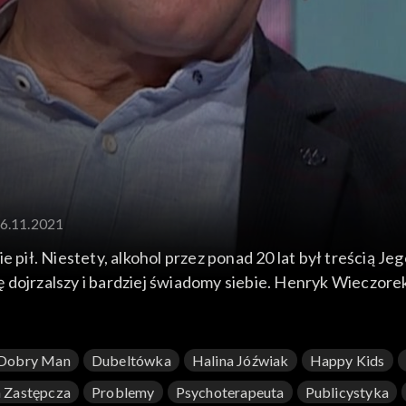
16.11.2021
 pił. Niestety, alkohol przez ponad 20 lat był treścią Jeg
się dojrzalszy i bardziej świadomy siebie. Henryk Wieczo
 i wolności.
Dobry Man
Dubeltówka
Halina Jóźwiak
Happy Kids
 Zastępcza
Problemy
Psychoterapeuta
Publicystyka