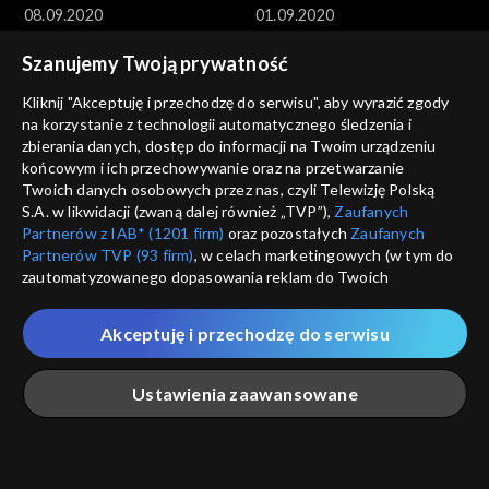
08.09.2020
01.09.2020
Szanujemy Twoją prywatność
Kliknij "Akceptuję i przechodzę do serwisu", aby wyrazić zgody
na korzystanie z technologii automatycznego śledzenia i
zbierania danych, dostęp do informacji na Twoim urządzeniu
końcowym i ich przechowywanie oraz na przetwarzanie
Ocaleni
Ocaleni
Twoich danych osobowych przez nas, czyli Telewizję Polską
25.08.2020
18.08.2020
S.A. w likwidacji (zwaną dalej również „TVP”),
Zaufanych
Partnerów z IAB* (1201 firm)
oraz pozostałych
Zaufanych
Partnerów TVP (93 firm)
, w celach marketingowych (w tym do
zautomatyzowanego dopasowania reklam do Twoich
zainteresowań i mierzenia ich skuteczności) i pozostałych,
które wskazujemy poniżej, a także zgody na udostępnianie
Akceptuję i przechodzę do serwisu
przez nas identyfikatora PPID do Google.
Twoje dane osobowe zbierane podczas odwiedzania przez
Ocaleni
Ocaleni
Ustawienia zaawansowane
Ciebie naszych
poszczególnych serwisów
zwanych dalej
11.08.2020
04.08.2020
„Portalem”, w tym informacje zapisywane za pomocą
technologii takich jak: pliki cookie, sygnalizatory WWW lub
innych podobnych technologii umożliwiających świadczenie
Główna
Szukaj
Moja lista
Na żywo
Więcej
dopasowanych i bezpiecznych usług, personalizację treści