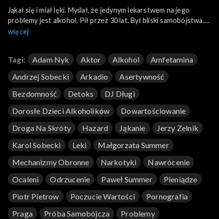
Jąkał się i miał lęki. Myślał, że jedynym lekarstwem na jego
problemy jest alkohol. Pił przez 30 lat. Był bliski samobójstwa.
Uratowała go wspólnota, a wraz z trzeźwością przyszło
więcej
poczucie własnej wartości. Dziś jego bliscy twierdzą, że jest
wygadanym dowodem na żywy cud. O swojej drodze do
Tagi:
Adam Nyk
Aktor
Alkohol
Amfetamina
trzeźwego i szczęśliwego życia opowiada Andrzej Sobecki.
Andrzej Sobecki
Arkadio
Asertywność
Bezdomność
Detoks
DJ Długi
Dorosłe Dzieci Alkoholików
Dowartościowanie
Droga Na Skróty
Hazard
Jąkanie
Jerzy Zelnik
Karol Sobecki
Leki
Małgorzata Summer
Mechanizmy Obronne
Narkotyki
Nawrócenie
Ocaleni
Odrzucenie
Paweł Summer
Pieniądze
Piotr Pietrow
Poczucie Wartości
Pornografia
Praga
Próba Samobójcza
Problemy