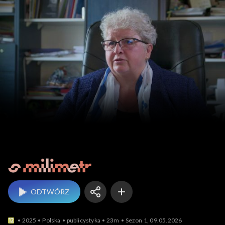
O milimetr
ODTWÓRZ
2025
Polska
publicystyka
23m
Sezon 1, 09.05.2026