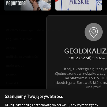
© 2026 Telewizja Polska S.A. w likwidacji
regulamin serwisu
cennik
GEOLOKALIZ
polityka prywatności
ŁĄCZYSZ SIĘ SPOZA 
moje zgody
Kraj, z którego się łączys
Zjednoczone , w związku z czy
pomoc
na platformie TVP VOD
nieodstępna. Sprawdź, które m
kontakt
obejrzeć.
voucher
Szanujemy Twoją prywatność
Nie pokazuj pon
dostępność
Kliknij "Akceptuję i przechodzę do serwisu", aby wyrazić zgody