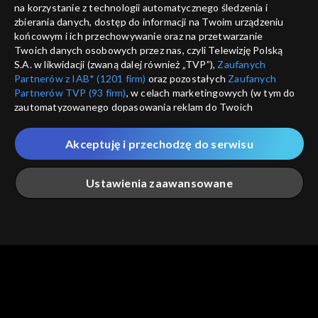
informacje o dostawcy usług
na korzystanie z technologii automatycznego śledzenia i
ANULUJ
SP
zbierania danych, dostęp do informacji na Twoim urządzeniu
końcowym i ich przechowywanie oraz na przetwarzanie
Twoich danych osobowych przez nas, czyli Telewizję Polską
S.A. w likwidacji (zwaną dalej również „TVP”),
Zaufanych
Partnerów z IAB* (1201 firm)
oraz pozostałych
Zaufanych
Partnerów TVP (93 firm)
, w celach marketingowych (w tym do
zautomatyzowanego dopasowania reklam do Twoich
zainteresowań i mierzenia ich skuteczności) i pozostałych,
które wskazujemy poniżej, a także zgody na udostępnianie
Akceptuję i przechodzę do serwisu
przez nas identyfikatora PPID do Google.
Twoje dane osobowe zbierane podczas odwiedzania przez
Ustawienia zaawansowane
Ciebie naszych
poszczególnych serwisów
zwanych dalej
„Portalem”, w tym informacje zapisywane za pomocą
technologii takich jak: pliki cookie, sygnalizatory WWW lub
innych podobnych technologii umożliwiających świadczenie
Główna
Szukaj
Moja lista
Na żywo
Więcej
dopasowanych i bezpiecznych usług, personalizację treści
oraz reklam, udostępnianie funkcji mediów społecznościowych
oraz analizowanie ruchu w Internecie.
Twoje dane osobowe zbierane podczas odwiedzania przez
Ciebie
poszczególnych serwisów
na Portalu, takie jak adresy