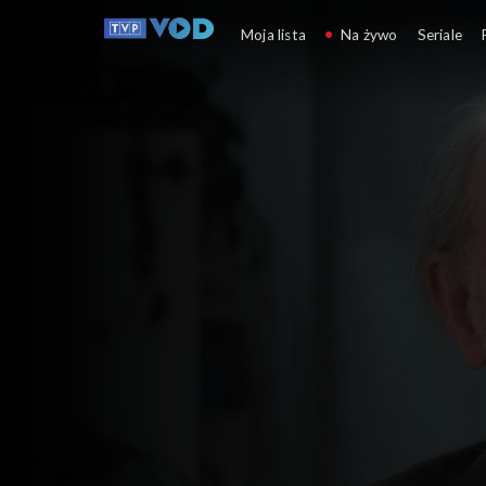
O milimetr
Moja lista
Na żywo
Seriale