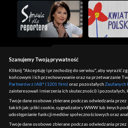
Szanujemy Twoją prywatność
© 2026 Telewizja Polska S.A. w likwidacji
Kliknij "Akceptuję i przechodzę do serwisu", aby wyrazić z
regulamin serwisu
cennik
polityka prywatności
końcowym i ich przechowywanie oraz na przetwarzanie Twoic
GEOLOKALIZA
Partnerów z IAB* (1201 firm)
oraz pozostałych
Zaufanych 
zainteresowań i mierzenia ich skuteczności) i pozostałych,
ŁĄCZYSZ SIĘ SPOZA PO
Twoje dane osobowe zbierane podczas odwiedzania przez 
Kraj, z którego się łączysz, to Stan
takich jak: pliki cookie, sygnalizatory WWW lub innych po
w związku z czym część tytułów na
udostępnianie funkcji mediów społecznościowych oraz anal
VOD może być nieodstępna. Spr
materiały możesz obejr
Twoje dane osobowe zbierane podczas odwiedzania przez