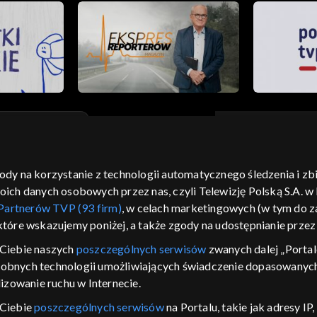
gody na korzystanie z technologii automatycznego śledzenia i z
moje zgody
pomoc
kontakt
voucher
dostępno
h danych osobowych przez nas, czyli Telewizję Polską S.A. w l
CJA
Partnerów TVP (93 firm)
, w celach marketingowych (w tym do
 które wskazujemy poniżej, a także zgody na udostępnianie prze
LSKI
Ciebie naszych
poszczególnych serwisów
zwanych dalej „Portal
y Zjednoczone ,
dobnych technologii umożliwiających świadczenie dopasowanych i
 platformie TVP
izowanie ruchu w Internecie.
awdź, które
zeć.
 Ciebie
poszczególnych serwisów
na Portalu, takie jak adresy I