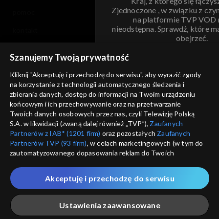
Kraj, z którego się łączys
Zjednoczone , w związku z czy
pomoc
na platformie TVP VOD
nieodstępna. Sprawdź, które m
kontakt
obejrzeć.
voucher
Szanujemy Twoją prywatność
Nie pokazuj pon
dostępność
Kliknij "Akceptuję i przechodzę do serwisu", aby wyrazić zgody
informacje o dostawcy usług
na korzystanie z technologii automatycznego śledzenia i
ANULUJ
SP
zbierania danych, dostęp do informacji na Twoim urządzeniu
końcowym i ich przechowywanie oraz na przetwarzanie
Twoich danych osobowych przez nas, czyli Telewizję Polską
S.A. w likwidacji (zwaną dalej również „TVP”),
Zaufanych
Partnerów z IAB* (1201 firm)
oraz pozostałych
Zaufanych
Partnerów TVP (93 firm)
, w celach marketingowych (w tym do
zautomatyzowanego dopasowania reklam do Twoich
zainteresowań i mierzenia ich skuteczności) i pozostałych,
które wskazujemy poniżej, a także zgody na udostępnianie
Akceptuję i przechodzę do serwisu
przez nas identyfikatora PPID do Google.
Twoje dane osobowe zbierane podczas odwiedzania przez
Ustawienia zaawansowane
Ciebie naszych
poszczególnych serwisów
zwanych dalej
„Portalem”, w tym informacje zapisywane za pomocą