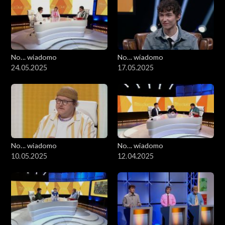
TELETURNIEJ „JAKI TO POLITYK”: W naszym teleturnieju
wiedzy o świecie i polityce udział weźmie posłanka Anita
Kucharska - Dziedzic wiceprzewodnicząca Nowej Lewicy.
Podczas rozgrywki odpowie na sześć wymagających pytań, a jej
No... wiadomo
No... wiadomo
wynik zostanie uwzględniony w naszym rankingu.
24.05.2025
17.05.2025
No... wiadomo
No... wiadomo
10.05.2025
12.04.2025