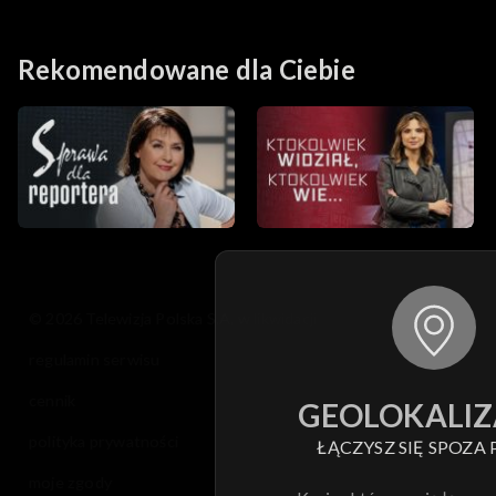
Rekomendowane dla Ciebie
© 2026 Telewizja Polska S.A. w likwidacji
regulamin serwisu
cennik
GEOLOKALIZ
polityka prywatności
ŁĄCZYSZ SIĘ SPOZA 
moje zgody