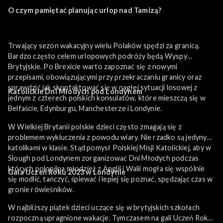
O czym pamiętać planując urlop nad Tamizą?
Trwający sezon wakacyjny wielu Polaków spędzi za granicą.
Bardzo często celem urlopowych podróży będą Wyspy
Brytyjskie. Po Brexicie warto zapoznać się z nowymi
przepisami, obowiązującymi przy przekraczaniu granicy oraz
sprawdzić jak skontaktować się w nagłej sytuacji losowej z
Katolickie Dni Młodych pod Londynem
jednym z czterech polskich konsulatów, które mieszczą się w
Belfaście, Edynburgu, Manchesterze i Londynie.
W Wielkiej Brytanii polskie dzieci często zmagają się z
problemem wykluczenia z powodu wiary. Nie rzadko są jedynymi
katolikami w klasie. Stąd pomysł Polskiej Misji Katolickiej, aby w
Slough pod Londynem zorganizować Dni Młodych podczas
których polonijna młodzież z Anglii i Walii mogła się wspólnie
Gala Uczeń Roku 2023 w Londynie
się modlić, tańczyć, śpiewać i lepiej się poznać, spędzając czas w
gronie rówieśników.
W najbliższy piątek dzieci uczące się w brytyjskich szkołach
rozpoczną upragnione wakacje. Tymczasem na gali Uczeń Roku