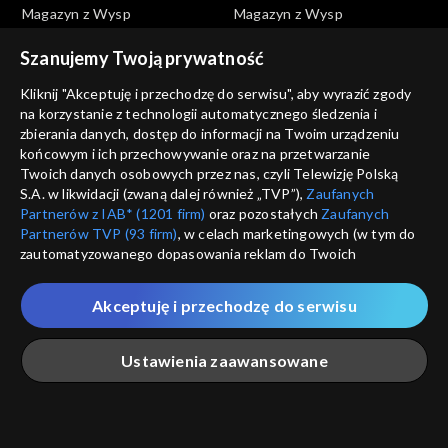
Magazyn z Wysp
Magazyn z Wysp
Magazyn z Wysp - 181.
Magazyn z Wysp - 178.
wydanie /02.03.2022/
wydanie /09.02.2022/
Szanujemy Twoją prywatność
Kliknij "Akceptuję i przechodzę do serwisu", aby wyrazić zgody
na korzystanie z technologii automatycznego śledzenia i
zbierania danych, dostęp do informacji na Twoim urządzeniu
końcowym i ich przechowywanie oraz na przetwarzanie
Twoich danych osobowych przez nas, czyli Telewizję Polską
Magazyn z Wysp
Magazyn z Wysp
S.A. w likwidacji (zwaną dalej również „TVP”),
Zaufanych
Magazyn z Wysp - 177.
Magazyn z Wysp - 162.
Partnerów z IAB* (1201 firm)
oraz pozostałych
Zaufanych
wydanie /02.02.2022/
wydanie /20.10.2021/
Partnerów TVP (93 firm)
, w celach marketingowych (w tym do
zautomatyzowanego dopasowania reklam do Twoich
zainteresowań i mierzenia ich skuteczności) i pozostałych,
które wskazujemy poniżej, a także zgody na udostępnianie
Akceptuję i przechodzę do serwisu
przez nas identyfikatora PPID do Google.
Twoje dane osobowe zbierane podczas odwiedzania przez
Ustawienia zaawansowane
Ciebie naszych
poszczególnych serwisów
zwanych dalej
Magazyn z Wysp
Magazyn z Wysp
„Portalem”, w tym informacje zapisywane za pomocą
Magazyn z Wysp - 31.
Magazyn z Wysp - 57.
technologii takich jak: pliki cookie, sygnalizatory WWW lub
wydanie /01.05.2018/
wydanie /14.05.2019/
innych podobnych technologii umożliwiających świadczenie
Główna
Szukaj
Moja lista
Na żywo
Więcej
dopasowanych i bezpiecznych usług, personalizację treści