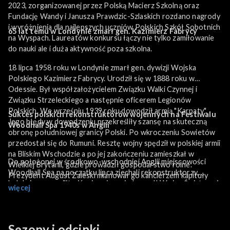
2023, zorganizowanej przez Polską Macierz Szkolną oraz
Fundację Wandy i Janusza Prawdzic-Szlaskich rozdano nagrody
i wyróżnienia dla najlepszych uczniów Polskich Szkół Sobotnich
65 lat temu w Londynie zmarł gen. Kazimierz Fabrycy
na Wyspach. Laureatów konkursu łączy nie tylko zamiłowanie
do nauki ale i duża aktywność poza szkolna.
18 lipca 1958 roku w Londynie zmarł gen. dywizji Wojska
Polskiego Kazimierz Fabrycy. Urodził się w 1888 roku w
Odessie. Był współzałożycielem Związku Walki Czynnej i
Związku Strzeleckiego a następnie oficerem Legionów
Polskich. We wrześniu 1939 roku dowodził armią "Karpaty".
Sukces polskich rekonstruktorów wojennych na Festiwalu
Jego błędy w dowodzeniu przekreśliły szansę na skuteczną
Woodhall Spa
1940s w Anglii
obronę południowej granicy Polski. Po wkroczeniu Sowietów
przedostał się do Rumuni. Resztę wojny spędził w polskiej armii
na Bliskim Wschodzie a po jej zakończeniu zamieszkał w
Do położonej w środkowo-wschodniej Anglii miejscowości
Wielkiej Brytanii, gdzie prowadził gospodarstwo rolne.
Woodhall Spa na początku lipca zjechali rekonstruktorzy,
Prezydent August Zaleski mianował go kanclerzem kapituły
kolekcjonerzy militariów i pasjonaci okresu II Wojny Światowej.
Orderu Odrodzenia Polski. Po śmierci spoczął na cmentarzu
więcej
To największa na Wyspach Brytyjskich impreza tego typu, którą
Hampstead w Londynie.
co roku odwiedzają dziesiątki tysięcy osób. Wśród
kilkudziesięciu grup rekonstrukcyjnych nie mogło zabraknąć
jedynej polskojęzycznej grupy działającej na Wyspach - First to
Sezony i odcinki