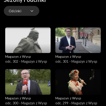
Fight, która zachwyciła zwiedzających. Dbałość o szczegóły i
profesjonalizm naszych rekonstruktorów doceniło także jury
Odcinki
festiwalu, które przyznało im pierwsze miejsce wśród grup
promujących żywą historię.
Odcinki
Magazyn z Wysp
Magazyn z Wysp
odc. 302 - Magazyn z Wysp
odc. 301 - Magazyn z Wysp
Magazyn z Wysp
Magazyn z Wysp
odc. 300 - Magazyn z Wysp
odc. 299 - Magazyn z Wysp