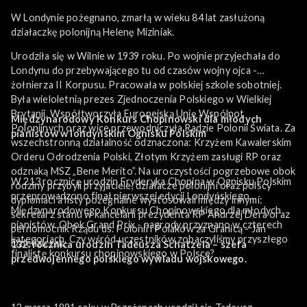
W Londynie pożegnano, zmarłą w wieku 84 lat zasłużoną
działaczkę polonijną Helenę Miziniak.
Urodziła się w Wilnie w 1939 roku. Po wojnie przyjechała do
Londynu do przebywającego tu od czasów wojny ojca -
żołnierza II Korpusu. Pracowała w polskiej szkole sobotniej.
Była wieloletnią prezes Zjednoczenia Polskiego w Wielkiej
Brytanii. Współtworzyła Europejską Unię Wspólnot
Międzynarodowy Konkurs Chopinowski dla młodych
Polonijnych oraz wice przewodniczyła Radzie Polonii Świata. Za
pianistów w londyńskim Ognisku Polskim
wszechstronną działalność odznaczona: Krzyżem Kawalerskim
Orderu Odrodzenia Polski, Złotym Krzyżem zasługi RP oraz
odznaką MSZ „Bene Merito”. Na uroczystości pogrzebowe obok
W 213 rocznicę urodzin Fryderyka Chopina w Ognisku Polskim
rodziny przybyli przyjaciele, działacze polonijni oraz polscy
przeprowadzono finał pierwszej edycji Londyńskiego
dyplomaci a listy pożegnalne wystosowali między innymi:
Międzynarodowego Konkursu Chopinowskiego dla młodych
sekretarz stanu w kancelarii prezydenta RP Andrzej Dera oraz
pianistów. Obok Grand Prix - nagrody przyznano w czterech
pełnomocnik Rządu ds. Polonii i Polaków za Granicą - Jan
kategoriach. Czy wśród uczestników zobaczyliśmy przyszłego
Dziedziczak.
132. rocznica urodzin Tadeusza Schatzela – szefa
finalistę konkursu chopinowskiego w Polsce?
przedwojennego polskiego wywiadu wojskowego.