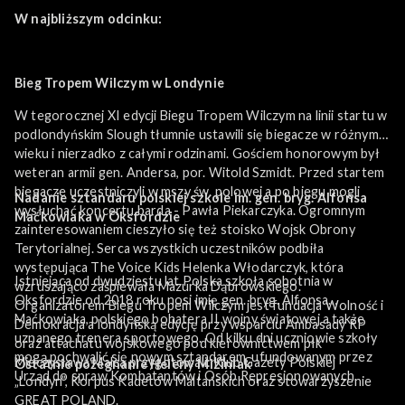
W najbliższym odcinku:
Bieg Tropem Wilczym w Londynie
W tegorocznej XI edycji Biegu Tropem Wilczym na linii startu w
podlondyńskim Slough tłumnie ustawili się biegacze w różnym
wieku i nierzadko z całymi rodzinami. Gościem honorowym był
weteran armii gen. Andersa, por. Witold Szmidt. Przed startem
biegacze uczestniczyli w mszy św. polowej a po biegu mogli
Nadanie sztandaru polskiej szkole im. gen. bryg. Alfonsa
wysłuchać koncertu barda - Pawła Piekarczyka. Ogromnym
Maćkowiaka w Oksfordzie
zainteresowaniem cieszyło się też stoisko Wojsk Obrony
Terytorialnej. Serca wszystkich uczestników podbiła
występująca The Voice Kids Helenka Włodarczyk, która
Istniejąca od dwudziestu lat Polska szkoła sobotnia w
wzruszająco zaśpiewała Mazurka Dąbrowskiego.
Oksfordzie od 2018 roku nosi imię gen. bryg. Alfonsa
Organizatorem Biegu Tropem Wilczym jest fundacja Wolność i
Maćkowiaka, polskiego bohatera II wojny światowej a także
Demokracja a londyńską edycję przy wsparciu Ambasady RP
uznanego trenera sportowego. Od kilku dni uczniowie szkoły
oraz attachatu wojskowego pod kierownictwem płk
mogą pochwalić się nowym sztandarem, ufundowanym przez
Mieczysława Malca przygotowali: Klub Gazety Polskiej
Ostatnie pożegnanie Heleny Miziniak
Urząd do spraw Kombatantów i Osób Represjonowanych.
„Londyn”, Korpus Kadetów Maltańskich oraz stowarzyszenie
GREAT POLAND.