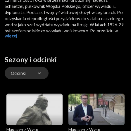
12 marca 1891 roku w Brzeżanach urodził się Tadeusz
Schaetzel, pułkownik Wojska Polskiego, oficer wywiadu, i
dyplomata. Podczas I wojny światowej służył w Legionach. Po
odzyskaniu niepodległości przydzielony do sztabu naczelnego
wodza jako szef wydziału wywiadu na Rosję. W latach 1926-29
był szefem polskiego wywiadu wojskowego. Po przejściu w
więcej
stan spoczynku służył w dyplomacji na placówkach w Ankarze i
Paryżu. Był też szefem gabinetu premierów: Walerego Sławka i
Józefa Piłsudskiego oraz posłem na Sejm IV kadencji. Po
sowieckiej agresji na Polskę internowany w Rumuni, gdzie
Sezony i odcinki
towarzyszył Józefowi Beckowi. Po wojnie zamieszkał w
Wielkiej Brytanii. Współzałożyciel Instytutu Józefa
Odcinki
Piłsudskiego w Londynie, Ligi Niepodległości Polski oraz
polskiej Grupy Prometeusz, Zmarł 26 czerwca 1971 roku i
został pochowany na Cmentarzu South Ealing w Londynie.
Odcinki
Magazyn z Wysp
Magazyn z Wysp