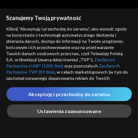
Magazyn z Wysp
Magazyn z Wysp
Szanujemy Twoją prywatność
Magazyn z Wysp - 189.
Magazyn z Wysp - 184.
wydanie /27.04.2022/
wydanie /23.03.2022/
Kliknij "Akceptuję i przechodzę do serwisu", aby wyrazić zgody
na korzystanie z technologii automatycznego śledzenia i
zbierania danych, dostęp do informacji na Twoim urządzeniu
końcowym i ich przechowywanie oraz na przetwarzanie
Twoich danych osobowych przez nas, czyli Telewizję Polską
S.A. w likwidacji (zwaną dalej również „TVP”),
Zaufanych
Partnerów z IAB* (1201 firm)
oraz pozostałych
Zaufanych
Magazyn z Wysp
Magazyn z Wysp
Partnerów TVP (93 firm)
, w celach marketingowych (w tym do
Magazyn z Wysp - 181.
Magazyn z Wysp - 178.
zautomatyzowanego dopasowania reklam do Twoich
wydanie /02.03.2022/
wydanie /09.02.2022/
zainteresowań i mierzenia ich skuteczności) i pozostałych,
które wskazujemy poniżej, a także zgody na udostępnianie
Akceptuję i przechodzę do serwisu
przez nas identyfikatora PPID do Google.
Twoje dane osobowe zbierane podczas odwiedzania przez
Ustawienia zaawansowane
Ciebie naszych
poszczególnych serwisów
zwanych dalej
„Portalem”, w tym informacje zapisywane za pomocą
Magazyn z Wysp
Magazyn z Wysp
technologii takich jak: pliki cookie, sygnalizatory WWW lub
Magazyn z Wysp - 177.
Magazyn z Wysp - 162.
innych podobnych technologii umożliwiających świadczenie
Główna
Szukaj
Moja lista
Na żywo
Więcej
wydanie /02.02.2022/
wydanie /20.10.2021/
dopasowanych i bezpiecznych usług, personalizację treści