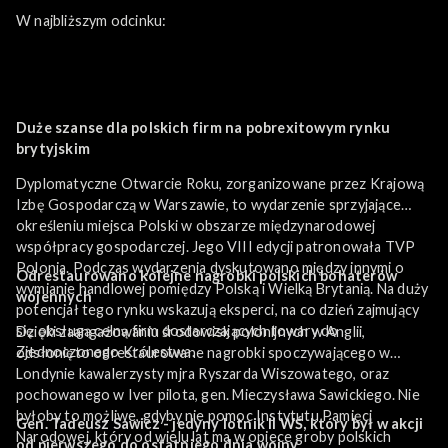
W najbliższym odcinku:
Duże szanse dla polskich firm na pobrexitowym rynku
brytyjskim
Dyplomatyczne Otwarcie Roku, zorganizowane przez Krajową
Izbę Gospodarczą w Warszawie, to wydarzenie sprzyjające
określeniu miejsca Polski w obszarze międzynarodowej
współpracy gospodarczej. Jego VIII edycji patronowała TVP
Polonia. Podczas wydarzenia dyskutowano między innymi o
Odrestaurowano kolejne nagrobki polskich bohaterów
wymianie handlowej pomiędzy Polską i Wielką Brytanią. Na duży
wojennych
potencjał tego rynku wskazują eksperci, na co dzień zajmujący
się obsługą celną firm dostarczających towary do
Dzięki zaangażowaniu środowisk polonijnych w Anglii,
Zjednoczonego Królestwa.
odsłonięto odrestaurowane nagrobki spoczywającego w
Londynie kawalerzysty mjra Ryszarda Wiszowatego, oraz
pochowanego w Iver pilota, gen. Mieczysława Sawickiego. Nie
byłoby to możliwe, gdyby nie pomoc Instytutu Pamięci
Gen. Tadeusz Sawicz - jedyny lotnik II WŚ, który był w akcji
Narodowej, który od wielu lat ma w opiece groby polskich
od pierwszego do ostatniego dnia wojny