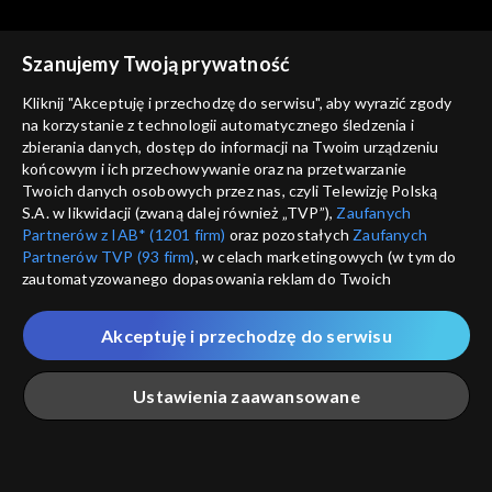
Magazyn z Wysp
Magazyn z Wysp
Szanujemy Twoją prywatność
Magazyn z Wysp - 181.
Magazyn z Wysp - 178.
wydanie /02.03.2022/
wydanie /09.02.2022/
Kliknij "Akceptuję i przechodzę do serwisu", aby wyrazić zgody
na korzystanie z technologii automatycznego śledzenia i
zbierania danych, dostęp do informacji na Twoim urządzeniu
końcowym i ich przechowywanie oraz na przetwarzanie
Twoich danych osobowych przez nas, czyli Telewizję Polską
S.A. w likwidacji (zwaną dalej również „TVP”),
Zaufanych
Partnerów z IAB* (1201 firm)
oraz pozostałych
Zaufanych
Magazyn z Wysp
Magazyn z Wysp
Partnerów TVP (93 firm)
, w celach marketingowych (w tym do
Magazyn z Wysp - 177.
Magazyn z Wysp - 162.
zautomatyzowanego dopasowania reklam do Twoich
wydanie /02.02.2022/
wydanie /20.10.2021/
zainteresowań i mierzenia ich skuteczności) i pozostałych,
które wskazujemy poniżej, a także zgody na udostępnianie
Akceptuję i przechodzę do serwisu
przez nas identyfikatora PPID do Google.
Twoje dane osobowe zbierane podczas odwiedzania przez
Ustawienia zaawansowane
Ciebie naszych
poszczególnych serwisów
zwanych dalej
„Portalem”, w tym informacje zapisywane za pomocą
Magazyn z Wysp
Magazyn z Wysp
technologii takich jak: pliki cookie, sygnalizatory WWW lub
Magazyn z Wysp - 31.
Magazyn z Wysp - 57.
innych podobnych technologii umożliwiających świadczenie
Główna
Szukaj
Moja lista
Na żywo
Więcej
wydanie /01.05.2018/
wydanie /14.05.2019/
dopasowanych i bezpiecznych usług, personalizację treści