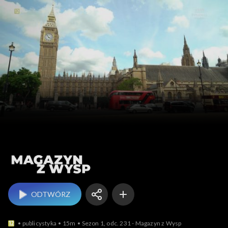
Magazyn z Wysp
ODTWÓRZ
publicystyka
15m
Sezon 1, odc. 231 - Magazyn z Wysp