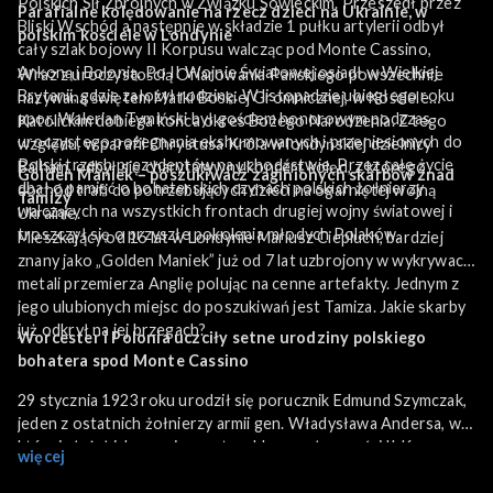
Polskich Sił Zbrojnych w Związku Sowieckim. Przeszedł przez
Parafialne kolędowanie na rzecz dzieci na Ukrainie, w
Bliski Wschód a następnie w składzie 1 pułku artylerii odbył
polskim kościele w Londynie
cały szlak bojowy II Korpusu walcząc pod Monte Cassino,
Ankoną i Bolonią. Po II Wojnie Światowej osiadł w Wielkiej
Wraz z uroczystością Ofiarowania Pańskiego powszechnie
Brytanii, gdzie założył rodzinę. W listopadzie ubiegłego roku
nazywaną świętem Matki Boskiej Gromnicznej, w Kościele
ppor. Walerian Tymiński był gościem honorowym podczas
Katolickim dobiega końca okres Bożego Narodzenia. Z tego
uroczystego pożegnania ekshumowanych i przeniesionych do
względu, w parafii Chrystusa Króla w londyńskiej dzielnicy
Polski trzech prezydentów na uchodźstwie. Przez całe życie
Balham, odbył się charytatywny koncert kolęd, z którego
Golden Maniek – poszukiwacz zaginionych skarbów znad
dbał o pamięć o bohaterskich czynach polskich żołnierzy
dochód trafi do potrzebujących dzieci na ogarniętej wojną
Tamizy
walczących na wszystkich frontach drugiej wojny światowej i
Ukrainie.
troszczył się o przyszłe pokolenia młodych Polaków.
Mieszkający od 16 lat w Londynie Mariusz Ciepluch, bardziej
znany jako „Golden Maniek” już od 7 lat uzbrojony w wykrywacz
metali przemierza Anglię polując na cenne artefakty. Jednym z
jego ulubionych miejsc do poszukiwań jest Tamiza. Jakie skarby
już odkrył na jej brzegach?
Worcester i Polonia uczciły setne urodziny polskiego
bohatera spod Monte Cassino
29 stycznia 1923 roku urodził się porucznik Edmund Szymczak,
jeden z ostatnich żołnierzy armii gen. Władysława Andersa, w
której służył jako goniec motocyklowy w łączności II Korpusu.
więcej
Walczył między innymi w bitwie o Monte Cassino. Po wojnie
osiedlił się w Wielkiej Brytanii, czynnie działając w środowiskach