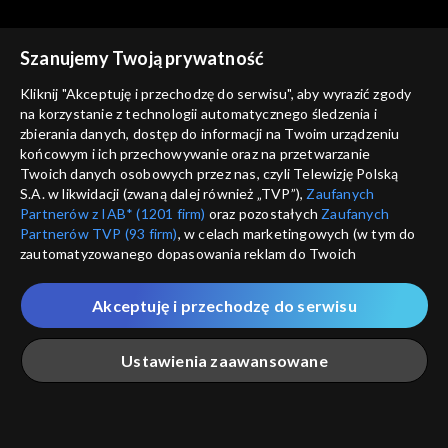
Szanujemy Twoją prywatność
Magazyn z Wysp
Magazyn z Wysp
Magazyn z Wysp - 181.
Magazyn z Wysp - 178.
Kliknij "Akceptuję i przechodzę do serwisu", aby wyrazić zgody
wydanie /02.03.2022/
wydanie /09.02.2022/
na korzystanie z technologii automatycznego śledzenia i
zbierania danych, dostęp do informacji na Twoim urządzeniu
końcowym i ich przechowywanie oraz na przetwarzanie
Twoich danych osobowych przez nas, czyli Telewizję Polską
S.A. w likwidacji (zwaną dalej również „TVP”),
Zaufanych
Partnerów z IAB* (1201 firm)
oraz pozostałych
Zaufanych
Partnerów TVP (93 firm)
, w celach marketingowych (w tym do
Magazyn z Wysp
Magazyn z Wysp
zautomatyzowanego dopasowania reklam do Twoich
Magazyn z Wysp - 177.
Magazyn z Wysp - 162.
zainteresowań i mierzenia ich skuteczności) i pozostałych,
wydanie /02.02.2022/
wydanie /20.10.2021/
które wskazujemy poniżej, a także zgody na udostępnianie
Akceptuję i przechodzę do serwisu
przez nas identyfikatora PPID do Google.
Twoje dane osobowe zbierane podczas odwiedzania przez
Ustawienia zaawansowane
Ciebie naszych
poszczególnych serwisów
zwanych dalej
„Portalem”, w tym informacje zapisywane za pomocą
technologii takich jak: pliki cookie, sygnalizatory WWW lub
Magazyn z Wysp
Magazyn z Wysp
innych podobnych technologii umożliwiających świadczenie
Główna
Szukaj
Moja lista
Na żywo
Więcej
Magazyn z Wysp - 31.
Magazyn z Wysp - 57.
dopasowanych i bezpiecznych usług, personalizację treści