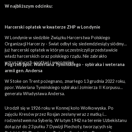
W najbliższym odcinku:
Harcerski opłatek w kwaterze ZHP w Londynie
W Londynie w siedzibie Związku Harcerstwa Polskiego
Organizacji Harcerzy - Świat odbył się siedemdziesiąty siódmy
już harcerski opłatek w którym uczestniczyli przedstawicie
władz harcerskich oraz polskiego rządu. Nie zabrakło
wzruszających spotkań i wspomnień.
Pogrzeb ppor. Waleriana Tymińskiego - sybiraka i weterana
armii gen. Andersa
W Stoke on Trent pożegnano, zmarłego 13 grudnia 2022 roku,
ppor. Waleriana Tymińskiego sybiraka i żołnierza II Korpusu
generała Władysława Andersa.
Urodził się w 1926 roku w Konnej koło Wołkowyska. Po
zajęciu Kresów przez Rosjan zesłany wraz z matką i
rodzeństwem na Syberię. W lutym 1942 na terenie Uzbekistanu
dołączył do 23 pułku 7 Dywizji Piechoty, tworzących się