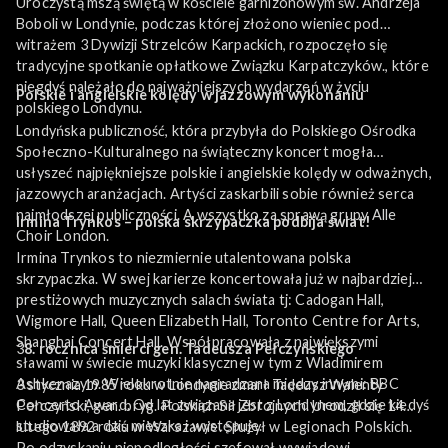
Uroczystą mszą świętą w kościele garnizonowym św. Andrzeja
Boboli w Londynie, podczas której złożono wieniec pod
witrażem 3 Dywizji Strzelców Karpackich, rozpoczęło się
tradycyjne spotkanie opłatkowe Związku Karpatczyków., które
niegdyś należało do najważniejszych wydarzeń w życiu
Polskie i angielskie kolędy w jazzowym wykonaniu
polskiego Londynu.
Londyńska publiczność, która przybyła do Polskiego Ośrodka
Społeczno-Kulturalnego na świąteczny koncert mogła
usłyszeć najpiękniejsze polskie i angielskie kolędy w odważnych,
jazzowych aranżacjach. Artyści zaskarbili sobie również serca
najmłodszej publiczności. A wszystko za sprawą grupy Alle
Irmina Trynkos – polska skrzypaczka podbija świat!
Choir London.
Irmina Trynkos to niezmiernie utalentowana polska
skrzypaczka. W swej karierze koncertowała już w najbardziej
prestiżowych muzycznych salach świata tj: Cadogan Hall,
Wigmore Hall, Queen Elizabeth Hall, Toronto Centre for Arts,
Shanghai Concert Hall. Współpracowała z największymi
3
8. rocznica śmierci gen. Tadeusza Pełczyńskiego
sławami w świecie muzyki klasycznej w tym z Wladimirem
Ashkenazym. Wielokrotnie nagradzana między innymi: BBC
3 stycznia 1985 roku w Londynie zmarł Tadeusz Walenty
Concerto Award. Od lat związana jest z Londynem, gdzie kiedyś
Pełczyński, gen. bryg. Polskich Sił Zbrojnych. Urodził się 14
studiowała a dziś mieszka i występuje.
lutego 1892 roku w Warszawie. Służył w Legionach Polskich.
Po odzyskaniu niepodległości szefował wywiadowi