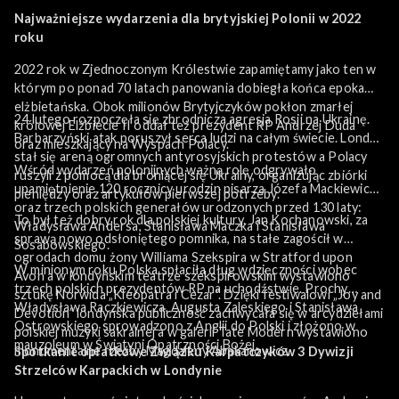
Najważniejsze wydarzenia dla brytyjskiej Polonii w 2022
roku
2022 rok w Zjednoczonym Królestwie zapamiętamy jako ten w
którym po ponad 70 latach panowania dobiegła końca epoka
elżbietańska. Obok milionów Brytyjczyków pokłon zmarłej
24 lutego rozpoczęła się zbrodnicza agresja Rosji na Ukrainę.
królowej Elżbiecie II oddał też prezydent RP Andrzej Duda
Barbarzyński atak poruszył serca ludzi na całym świecie. Londyn
oraz mieszkający na Wyspach Polacy.
stał się areną ogromnych antyrosyjskich protestów a Polacy
Wśród wydarzeń polonijnych ważną rolę odgrywało
ruszyli z pomocą dla broniącej się Ukrainy, organizując zbiórki
upamiętnienie 120 rocznicy urodzin pisarza Józefa Mackiewicza
pieniędzy oraz artykułów pierwszej potrzeby.
oraz trzech polskich generałów urodzonych przed 130 laty:
To był też dobry rok dla polskiej kultury. Jan Kochanowski, za
Władysława Andersa, Stanisława Maczka i Stanisława
sprawą nowo odsłoniętego pomnika, na stałe zagościł w
Sosabowskiego.
ogrodach domu żony Williama Szekspira w Stratford upon
W minionym roku Polska spłaciła dług wdzięczności wobec
Avon a w londyńskim teatrze szekspirowskim wystawiono
trzech polskich prezydentów RP na uchodźstwie. Prochy
sztukę Norwida „Kleopatra i Cezar”. Dzięki festiwalowi „Joy and
Władysława Raczkiewicza, Augusta Zaleskiego i Stanisława
Devotion” londyńska publiczność zachwycała się w arcydziełami
Ostrowskiego sprowadzono z Anglii do Polski i złożono w
polskiej muzyki sakralnej a w galerii Tate Modern wystawiono
mauzoleum w Świątyni Opatrzności Bożej.
monumentalne rzeźby Magdaleny Abakanowicz.
S
potkanie opłatkowe Związku Karpatczyków 3 Dywizji
Strzelców Karpackich w Londynie