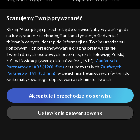
wydanie /27.04.2022/
wydanie /23.03.2022/
Szanujemy Twoją prywatność
Kliknij "Akceptuję i przechodzę do serwisu", aby wyrazić zgody
na korzystanie z technologii automatycznego śledzenia i
zbierania danych, dostęp do informacji na Twoim urządzeniu
końcowym i ich przechowywanie oraz na przetwarzanie
Magazyn z Wysp
Magazyn z Wysp
Twoich danych osobowych przez nas, czyli Telewizję Polską
Magazyn z Wysp - 181.
Magazyn z Wysp - 178.
S.A. w likwidacji (zwaną dalej również „TVP”),
Zaufanych
wydanie /02.03.2022/
wydanie /09.02.2022/
Partnerów z IAB* (1201 firm)
oraz pozostałych
Zaufanych
Partnerów TVP (93 firm)
, w celach marketingowych (w tym do
zautomatyzowanego dopasowania reklam do Twoich
zainteresowań i mierzenia ich skuteczności) i pozostałych,
które wskazujemy poniżej, a także zgody na udostępnianie
Akceptuję i przechodzę do serwisu
przez nas identyfikatora PPID do Google.
Magazyn z Wysp
Magazyn z Wysp
Twoje dane osobowe zbierane podczas odwiedzania przez
Magazyn z Wysp - 177.
Magazyn z Wysp - 162.
Ustawienia zaawansowane
Ciebie naszych
poszczególnych serwisów
zwanych dalej
wydanie /02.02.2022/
wydanie /20.10.2021/
„Portalem”, w tym informacje zapisywane za pomocą
technologii takich jak: pliki cookie, sygnalizatory WWW lub
innych podobnych technologii umożliwiających świadczenie
Główna
Szukaj
Moja lista
Na żywo
Więcej
dopasowanych i bezpiecznych usług, personalizację treści