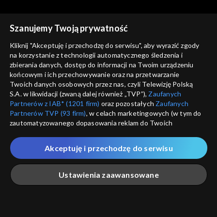
Szanujemy Twoją prywatność
Magazyn z Wysp
Magazyn z Wysp
Kliknij "Akceptuję i przechodzę do serwisu", aby wyrazić zgody
Magazyn z Wysp - 75.
Magazyn z Wysp - 133.
na korzystanie z technologii automatycznego śledzenia i
wydanie /12.11.2019/
wydanie /31.03.2021/
zbierania danych, dostęp do informacji na Twoim urządzeniu
końcowym i ich przechowywanie oraz na przetwarzanie
Twoich danych osobowych przez nas, czyli Telewizję Polską
S.A. w likwidacji (zwaną dalej również „TVP”),
Zaufanych
Partnerów z IAB* (1201 firm)
oraz pozostałych
Zaufanych
Partnerów TVP (93 firm)
, w celach marketingowych (w tym do
zautomatyzowanego dopasowania reklam do Twoich
Magazyn z Wysp
Magazyn z Wysp
zainteresowań i mierzenia ich skuteczności) i pozostałych,
Magazyn z Wysp - 67.
Magazyn z Wysp - 41.
które wskazujemy poniżej, a także zgody na udostępnianie
wydanie /17.09.2019/
wydanie /18.09.2018/
Akceptuję i przechodzę do serwisu
przez nas identyfikatora PPID do Google.
Twoje dane osobowe zbierane podczas odwiedzania przez
Ustawienia zaawansowane
Ciebie naszych
poszczególnych serwisów
zwanych dalej
„Portalem”, w tym informacje zapisywane za pomocą
technologii takich jak: pliki cookie, sygnalizatory WWW lub
innych podobnych technologii umożliwiających świadczenie
Główna
Szukaj
Moja lista
Na żywo
Więcej
Magazyn z Wysp
Magazyn z Wysp
dopasowanych i bezpiecznych usług, personalizację treści