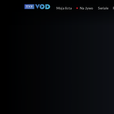
Magazyn z Wysp
Moja lista
Na żywo
Seriale