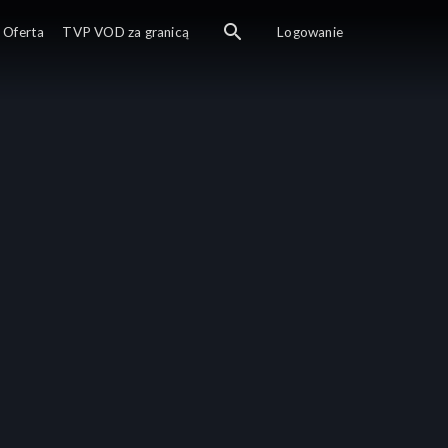
Oferta
TVP VOD za granicą
Logowanie