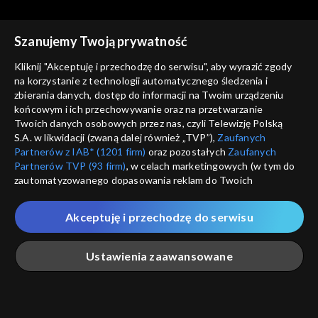
Szanujemy Twoją prywatność
Kliknij "Akceptuję i przechodzę do serwisu", aby wyrazić zgody
na korzystanie z technologii automatycznego śledzenia i
zbierania danych, dostęp do informacji na Twoim urządzeniu
Magazyn kryminalny 997
Magazyn kryminalny 997
końcowym i ich przechowywanie oraz na przetwarzanie
25.04.2019
18.04.2019
Twoich danych osobowych przez nas, czyli Telewizję Polską
S.A. w likwidacji (zwaną dalej również „TVP”),
Zaufanych
Partnerów z IAB* (1201 firm)
oraz pozostałych
Zaufanych
Partnerów TVP (93 firm)
, w celach marketingowych (w tym do
zautomatyzowanego dopasowania reklam do Twoich
zainteresowań i mierzenia ich skuteczności) i pozostałych,
które wskazujemy poniżej, a także zgody na udostępnianie
Akceptuję i przechodzę do serwisu
przez nas identyfikatora PPID do Google.
Magazyn kryminalny 997
Magazyn kryminalny 997
11.04.2019
04.04.2019
Twoje dane osobowe zbierane podczas odwiedzania przez
Ustawienia zaawansowane
Ciebie naszych
poszczególnych serwisów
zwanych dalej
„Portalem”, w tym informacje zapisywane za pomocą
technologii takich jak: pliki cookie, sygnalizatory WWW lub
innych podobnych technologii umożliwiających świadczenie
Główna
Szukaj
Moja lista
Na żywo
Więcej
dopasowanych i bezpiecznych usług, personalizację treści