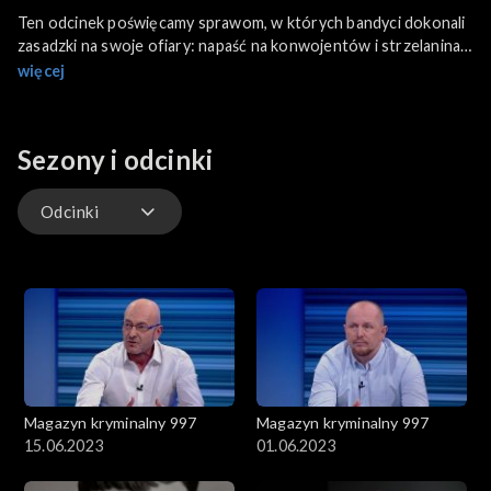
Ten odcinek poświęcamy sprawom, w których bandyci dokonali
zasadzki na swoje ofiary: napaść na konwojentów i strzelanina.
Zabójców do dziś nie schwytano; kobieta wracająca wieczorem
więcej
z pracy, została zaatakowana przez nieznanych do tej pory
sprawców. Ceną za życie ludzkie była zawartość damskiej
torebki.
Sezony i odcinki
Odcinki
Odcinki
Magazyn kryminalny 997
Magazyn kryminalny 997
15.06.2023
01.06.2023