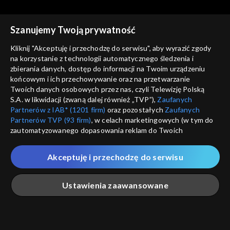
Szanujemy Twoją prywatność
Kliknij "Akceptuję i przechodzę do serwisu", aby wyrazić zgody
na korzystanie z technologii automatycznego śledzenia i
zbierania danych, dostęp do informacji na Twoim urządzeniu
Magazyn kryminalny 997
Magazyn kryminalny 997
końcowym i ich przechowywanie oraz na przetwarzanie
25.04.2019
18.04.2019
Twoich danych osobowych przez nas, czyli Telewizję Polską
S.A. w likwidacji (zwaną dalej również „TVP”),
Zaufanych
Partnerów z IAB* (1201 firm)
oraz pozostałych
Zaufanych
Partnerów TVP (93 firm)
, w celach marketingowych (w tym do
zautomatyzowanego dopasowania reklam do Twoich
zainteresowań i mierzenia ich skuteczności) i pozostałych,
które wskazujemy poniżej, a także zgody na udostępnianie
Akceptuję i przechodzę do serwisu
przez nas identyfikatora PPID do Google.
Magazyn kryminalny 997
Magazyn kryminalny 997
11.04.2019
04.04.2019
Twoje dane osobowe zbierane podczas odwiedzania przez
Ustawienia zaawansowane
Ciebie naszych
poszczególnych serwisów
zwanych dalej
„Portalem”, w tym informacje zapisywane za pomocą
technologii takich jak: pliki cookie, sygnalizatory WWW lub
innych podobnych technologii umożliwiających świadczenie
Główna
Szukaj
Moja lista
Na żywo
Więcej
dopasowanych i bezpiecznych usług, personalizację treści