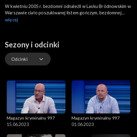
W kwietniu 2005 r. bezdomni odnaleźli w Lasku Bródnowskim w
Warszawie ciało poszukiwanej listem gończym, bezdomnej
kobiety z Łodzi. O tym, że to zwłoki Katarzyny G. dowiedziano
więcej
się dopiero 10 lat później. Kobieta mogła paść ofiarą seryjnego
zabójcy. Pięć lat wcześniej i rok po zabójstwie Katarzyny G., w
tym samym miejscu odnaleziono zwłoki innych bezdomnych.
Sezony i odcinki
W programie również sprawa tajemniczego zaginięcia 17-
letniej licealistki Katarzyny Domerackiej. Dziewczyna zniknęła 9
Odcinki
maja 2000 r. w Warszawie.
Odcinki
Magazyn kryminalny 997
Magazyn kryminalny 997
15.06.2023
01.06.2023