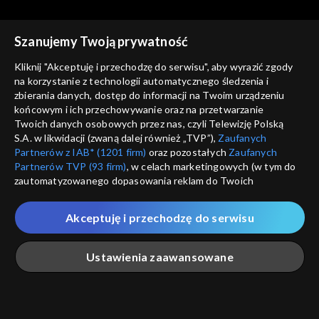
Szanujemy Twoją prywatność
Kliknij "Akceptuję i przechodzę do serwisu", aby wyrazić zgody
na korzystanie z technologii automatycznego śledzenia i
zbierania danych, dostęp do informacji na Twoim urządzeniu
Magazyn kryminalny 997
Magazyn kryminalny 997
końcowym i ich przechowywanie oraz na przetwarzanie
25.04.2019
18.04.2019
Twoich danych osobowych przez nas, czyli Telewizję Polską
S.A. w likwidacji (zwaną dalej również „TVP”),
Zaufanych
Partnerów z IAB* (1201 firm)
oraz pozostałych
Zaufanych
Partnerów TVP (93 firm)
, w celach marketingowych (w tym do
zautomatyzowanego dopasowania reklam do Twoich
zainteresowań i mierzenia ich skuteczności) i pozostałych,
które wskazujemy poniżej, a także zgody na udostępnianie
Akceptuję i przechodzę do serwisu
przez nas identyfikatora PPID do Google.
Magazyn kryminalny 997
Magazyn kryminalny 997
11.04.2019
04.04.2019
Twoje dane osobowe zbierane podczas odwiedzania przez
Ustawienia zaawansowane
Ciebie naszych
poszczególnych serwisów
zwanych dalej
„Portalem”, w tym informacje zapisywane za pomocą
technologii takich jak: pliki cookie, sygnalizatory WWW lub
innych podobnych technologii umożliwiających świadczenie
Główna
Szukaj
Moja lista
Na żywo
Więcej
dopasowanych i bezpiecznych usług, personalizację treści