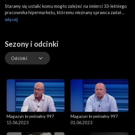
Staramy się ustalić komu mogło zależeć na śmierci 33-letniego
pracownika hipermarketu, któremu nieznany sprawca zadał
śmiertelny cios nożem w klatkę piersiową.
więcej
Przypomnimy również historię zamordowanej emerytki, która
miała w zwyczaju otwierać drzwi bez uprzedniego sprawdzenia
Sezony i odcinki
kto za nimi stoi.
Odcinki
Odcinki
Magazyn kryminalny 997
Magazyn kryminalny 997
15.06.2023
01.06.2023