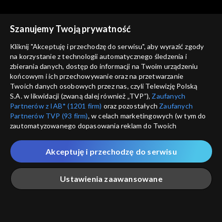
Szanujemy Twoją prywatność
Kliknij "Akceptuję i przechodzę do serwisu", aby wyrazić zgody
na korzystanie z technologii automatycznego śledzenia i
zbierania danych, dostęp do informacji na Twoim urządzeniu
Magazyn kryminalny 997
Magazyn kryminalny 997
końcowym i ich przechowywanie oraz na przetwarzanie
25.04.2019
18.04.2019
Twoich danych osobowych przez nas, czyli Telewizję Polską
S.A. w likwidacji (zwaną dalej również „TVP”),
Zaufanych
Partnerów z IAB* (1201 firm)
oraz pozostałych
Zaufanych
Partnerów TVP (93 firm)
, w celach marketingowych (w tym do
zautomatyzowanego dopasowania reklam do Twoich
zainteresowań i mierzenia ich skuteczności) i pozostałych,
które wskazujemy poniżej, a także zgody na udostępnianie
Akceptuję i przechodzę do serwisu
przez nas identyfikatora PPID do Google.
Magazyn kryminalny 997
Magazyn kryminalny 997
11.04.2019
04.04.2019
Twoje dane osobowe zbierane podczas odwiedzania przez
Ustawienia zaawansowane
Ciebie naszych
poszczególnych serwisów
zwanych dalej
„Portalem”, w tym informacje zapisywane za pomocą
technologii takich jak: pliki cookie, sygnalizatory WWW lub
innych podobnych technologii umożliwiających świadczenie
Główna
Szukaj
Moja lista
Na żywo
Więcej
dopasowanych i bezpiecznych usług, personalizację treści