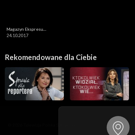
Magazyn Ekspresu
Reporterów
24.10.2017
Rekomendowane dla Ciebie
© 2026 Telewizja Polska S.A. w likwidacji