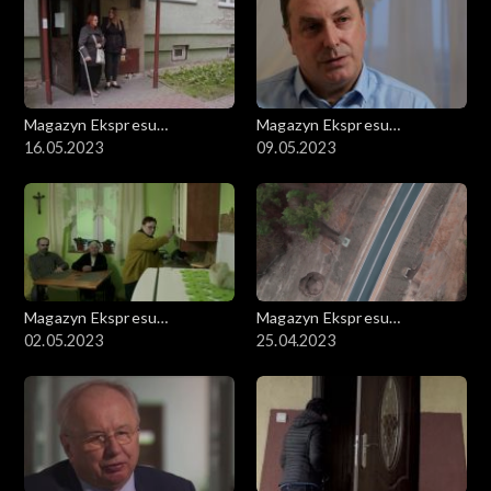
realia swojej pracy w szpitalu.
Justyna Andersz-Rychter "DO KOŃCA"
Jak wygląda odchodzenie i godne umieranie, bez bólu i w
zgodzie z samym sobą? Odpowiedzi na te najtrudniejsze pytania
Magazyn Ekspresu
Magazyn Ekspresu
znajdują podopieczni hospicjum i ludzie, którzy pracują tam na
Reporterów
16.05.2023
Reporterów
09.05.2023
co dzień.
Magazyn Ekspresu
Magazyn Ekspresu
Reporterów
02.05.2023
Reporterów
25.04.2023