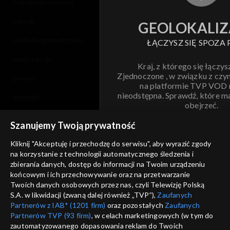
regulamin serwisu
cennik
GEOLOKALIZ
polityka prywatności
ŁĄCZYSZ SIĘ SPOZA 
moje zgody
Kraj, z którego się łączys
Zjednoczone , w związku z czy
pomoc
na platformie TVP VOD
nieodstępna. Sprawdź, które m
kontakt
obejrzeć.
voucher
Szanujemy Twoją prywatność
Nie pokazuj pon
dostępność
Kliknij "Akceptuję i przechodzę do serwisu", aby wyrazić zgody
na korzystanie z technologii automatycznego śledzenia i
informacje o dostawcy usług
ANULUJ
SP
zbierania danych, dostęp do informacji na Twoim urządzeniu
końcowym i ich przechowywanie oraz na przetwarzanie
Twoich danych osobowych przez nas, czyli Telewizję Polską
S.A. w likwidacji (zwaną dalej również „TVP”),
Zaufanych
Partnerów z IAB* (1201 firm)
oraz pozostałych
Zaufanych
Partnerów TVP (93 firm)
, w celach marketingowych (w tym do
zautomatyzowanego dopasowania reklam do Twoich