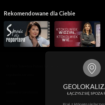
Rekomendowane dla Ciebie
© 2026 Telewizja Polska S.A. w likwidacji
regulamin serwisu
cennik
GEOLOKALIZ
polityka prywatności
ŁĄCZYSZ SIĘ SPOZA 
moje zgody
Kraj, z którego się łączys