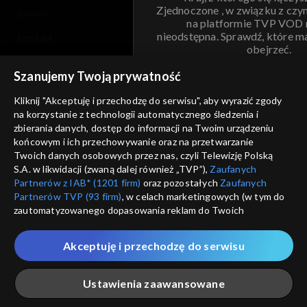
Zjednoczone , w związku z czy
pomoc
na platformie TVP VOD
nieodstępna. Sprawdź, które m
kontakt
obejrzeć.
voucher
Szanujemy Twoją prywatność
Nie pokazuj pon
dostępność
Kliknij "Akceptuję i przechodzę do serwisu", aby wyrazić zgody
na korzystanie z technologii automatycznego śledzenia i
informacje o dostawcy usług
ANULUJ
SP
zbierania danych, dostęp do informacji na Twoim urządzeniu
końcowym i ich przechowywanie oraz na przetwarzanie
Twoich danych osobowych przez nas, czyli Telewizję Polską
S.A. w likwidacji (zwaną dalej również „TVP”),
Zaufanych
Partnerów z IAB* (1201 firm)
oraz pozostałych
Zaufanych
Partnerów TVP (93 firm)
, w celach marketingowych (w tym do
zautomatyzowanego dopasowania reklam do Twoich
zainteresowań i mierzenia ich skuteczności) i pozostałych,
które wskazujemy poniżej, a także zgody na udostępnianie
Akceptuję i przechodzę do serwisu
przez nas identyfikatora PPID do Google.
Twoje dane osobowe zbierane podczas odwiedzania przez
Ustawienia zaawansowane
Ciebie naszych
poszczególnych serwisów
zwanych dalej
„Portalem”, w tym informacje zapisywane za pomocą