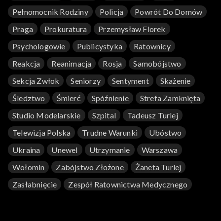
Niezwykła podróż z kamerą na Ukrainę – do ludzi, którzy wbrew
Pełnomocnik Rodziny
Policja
Powrót Do Domów
zakazom wrócili do Czarnobyla – miejsca największej katastrofy
w dziejach energetyki atomowej. Wrócili do swoich domów,
Praga
Prokuratura
Przemysław Florek
mieszkają na odludziu – bez sklepów i opieki medycznej, ale chcą
Psychologowie
Publicystyka
Ratownicy
tam żyć, bo czują, że tam są u siebie.
Reakcja
Reanimacja
Rosja
Samobójstwo
Dominik Piechowicz, „Z miłości do latania”
Sekcja Zwłok
Seniorzy
Sentyment
Skażenie
91-letni Andrzej Rudiuk całe życie poświęcił miłości do latania –
Śledztwo
Śmierć
Spóźnienie
Strefa Zamknięta
zarówno modelarstwu, jak i projektowaniu pojazdów latających.
Jest inżynierem i konstruktorem, a także uczy najmłodszych
Studio Modelarskie
Szpital
Tadeusz Turlej
podstaw lotniczej inżynierii. Mimo poważnego wieku, prowadzi
w Warszawie dwie modelarnie, a dla swoich uczniów i
Telewizja Polska
Trudne Warunki
Ubóstwo
współpracowników jest symbolem prawdziwej pasji,
Ukraina
Unewel
Utrzymanie
Warszawa
niezłomności i konsekwencji.
Wołomin
Zabójstwo Złożone
Żaneta Turlej
Zasłabnięcie
Zespół Ratownictwa Medycznego