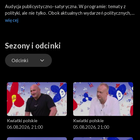
Audycja publicystyczno-satyryczna. W programie: tematy z
polityki, ale nie tylko. Obok aktualnych wydarzeń politycznych,
nie zabraknie wątków humorystycznych, nieoczywistych
więcej
komentarzy, dystansu i dobrego poczucia humoru.
Sezony i odcinki
Odcinki
Odcinki
Kwiatki Polskie w Niedzielę
Kwiatki polskie
Kwiatki polskie
06.08.2026, 21:00
05.08.2026, 21:00