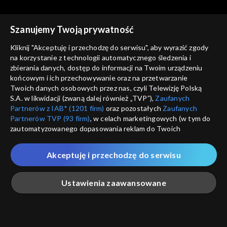
Szanujemy Twoją prywatność
Kliknij "Akceptuję i przechodzę do serwisu", aby wyrazić zgody
na korzystanie z technologii automatycznego śledzenia i
zbierania danych, dostęp do informacji na Twoim urządzeniu
Kwiatki polskie
Kwiatki polskie
końcowym i ich przechowywanie oraz na przetwarzanie
01.01.2026, 21:00
31.12.2025, 21:00
Twoich danych osobowych przez nas, czyli Telewizję Polską
S.A. w likwidacji (zwaną dalej również „TVP”),
Zaufanych
Partnerów z IAB* (1201 firm)
oraz pozostałych
Zaufanych
Partnerów TVP (93 firm)
, w celach marketingowych (w tym do
zautomatyzowanego dopasowania reklam do Twoich
zainteresowań i mierzenia ich skuteczności) i pozostałych,
które wskazujemy poniżej, a także zgody na udostępnianie
Akceptuję i przechodzę do serwisu
przez nas identyfikatora PPID do Google.
Kwiatki polskie
Kwiatki polskie
29.12.2025, 21:00
25.12.2025, 21:00
Twoje dane osobowe zbierane podczas odwiedzania przez
Ustawienia zaawansowane
Ciebie naszych
poszczególnych serwisów
zwanych dalej
„Portalem”, w tym informacje zapisywane za pomocą
technologii takich jak: pliki cookie, sygnalizatory WWW lub
innych podobnych technologii umożliwiających świadczenie
Główna
Szukaj
Moja lista
Na żywo
Więcej
dopasowanych i bezpiecznych usług, personalizację treści