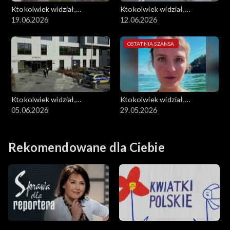
Ktokolwiek widział,
Ktokolwiek widział,
ktokolwiek wie...
19.06.2026
ktokolwiek wie...
12.06.2026
OSTATNIA SZANSA
Ktokolwiek widział,
Ktokolwiek widział,
ktokolwiek wie...
05.06.2026
ktokolwiek wie...
29.05.2026
Rekomendowane dla Ciebie