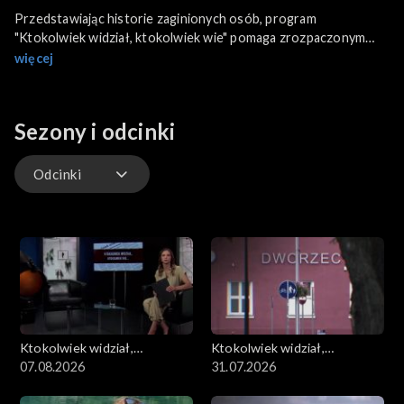
Przedstawiając historie zaginionych osób, program
"Ktokolwiek widział, ktokolwiek wie" pomaga zrozpaczonym
rodzinom w poszukiwaniu swoich bliskich. Dzięki pomocy
więcej
widzów udało się wyjaśnić wiele spraw, także sprzed ponad 50
lat.
Sezony i odcinki
Odcinki
Odcinki
Ktokolwiek widział,
Ktokolwiek widział,
ktokolwiek wie...
07.08.2026
ktokolwiek wie...
31.07.2026