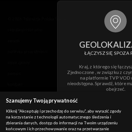
© 2026 Telewizja Polska S.A. w likwidacji
regulamin serwisu
cennik
GEOLOKALIZ
polityka prywatności
ŁĄCZYSZ SIĘ SPOZA 
moje zgody
Kraj, z którego się łączys
Zjednoczone , w związku z czy
pomoc
na platformie TVP VOD
nieodstępna. Sprawdź, które m
kontakt
obejrzeć.
voucher
Szanujemy Twoją prywatność
Nie pokazuj pon
dostępność
Kliknij "Akceptuję i przechodzę do serwisu", aby wyrazić zgody
na korzystanie z technologii automatycznego śledzenia i
informacje o dostawcy usług
ANULUJ
SP
zbierania danych, dostęp do informacji na Twoim urządzeniu
końcowym i ich przechowywanie oraz na przetwarzanie