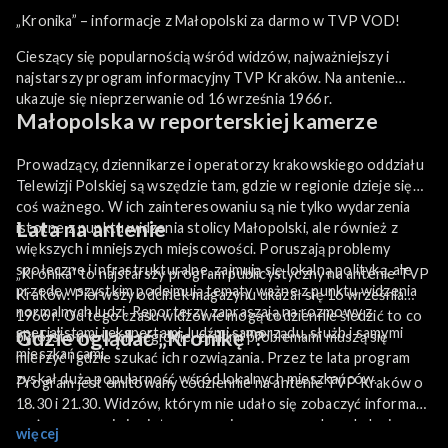
„Kronika” – informacje z Małopolski za darmo w TVP VOD!
Cieszący się popularnością wśród widzów, najważniejszy i
najstarszy program informacyjny TVP Kraków. Na antenie
ukazuje się nieprzerwanie od 16 września 1966 r.
Małopolska w reporterskiej kamerze
Prowadzący, dziennikarze i operatorzy krakowskiego oddziału
Telewizji Polskiej są wszędzie tam, gdzie w regionie dzieje się
coś ważnego. W ich zainteresowaniu są nie tylko wydarzenia
Lata na antenie
istotne z punktu widzenia stolicy Małopolski, ale również z
większych i mniejszych miejscowości. Poruszają problemy
społeczne i infrastrukturalne, zajmują się lokalną polityką, ale
„Kronika” to najstarszy program publicystyczny na antenie TVP
przede wszystkim podejmują tematy ważne z punktu widzenia
Kraków. Pierwszy odcinek magazynu ukazał się 16 września
normalnych ludzi. Reporterzy zapraszają na rozmowy z
1966 r. Od tego czasu widzowie mogą codziennie śledzić to co
specjalistami i ekspertami, ludźmi samorządu, służb i samymi
Gdzie oglądać „Kronikę”?
było istotne w ich regionie, z jakimi problemami muszą się
mieszkańcami.
mierzyć i gdzie szukać ich rozwiązania. Przez te lata program
zyskał dużą popularność wśród lokalnych mieszkańców.
Program jest emitowany codziennie na antenie TVP Kraków o
18.30 i 21.30. Widzów, którym nie udało się zobaczyć informacji
na żywo, a są nimi zainteresowani zapraszamy do oglądania
więcej
„Kroniki” za darmo online na naszą platformę TVP VOD!