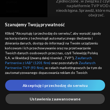
Zjednoczone , w związku z czy
pomoc
na platformie TVP VOD
nieodstępna. Sprawdź, które m
kontakt
obejrzeć.
voucher
Szanujemy Twoją prywatność
Nie pokazuj pon
dostępność
Kliknij "Akceptuję i przechodzę do serwisu", aby wyrazić zgody
na korzystanie z technologii automatycznego śledzenia i
informacje o dostawcy usług
ANULUJ
SP
zbierania danych, dostęp do informacji na Twoim urządzeniu
końcowym i ich przechowywanie oraz na przetwarzanie
Twoich danych osobowych przez nas, czyli Telewizję Polską
S.A. w likwidacji (zwaną dalej również „TVP”),
Zaufanych
Partnerów z IAB* (1201 firm)
oraz pozostałych
Zaufanych
Partnerów TVP (93 firm)
, w celach marketingowych (w tym do
zautomatyzowanego dopasowania reklam do Twoich
zainteresowań i mierzenia ich skuteczności) i pozostałych,
które wskazujemy poniżej, a także zgody na udostępnianie
Akceptuję i przechodzę do serwisu
przez nas identyfikatora PPID do Google.
Twoje dane osobowe zbierane podczas odwiedzania przez
Ustawienia zaawansowane
Ciebie naszych
poszczególnych serwisów
zwanych dalej
„Portalem”, w tym informacje zapisywane za pomocą
technologii takich jak: pliki cookie, sygnalizatory WWW lub