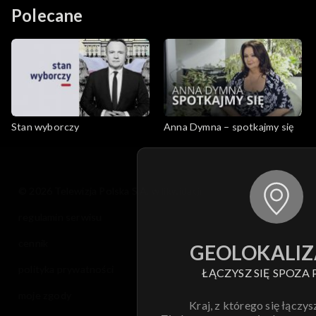
Polecane
wypowiedzi, co dokładnie powiedzieli politycy.
Stan wyborczy
Anna Dymna – spotkajmy się
© 2026 Telewizja Polska S.A. w likwidacji
regulamin serwisu
cennik
GEOLOKALIZ
polityka prywatności
ŁĄCZYSZ SIĘ SPOZA 
moje zgody
Kraj, z którego się łączys