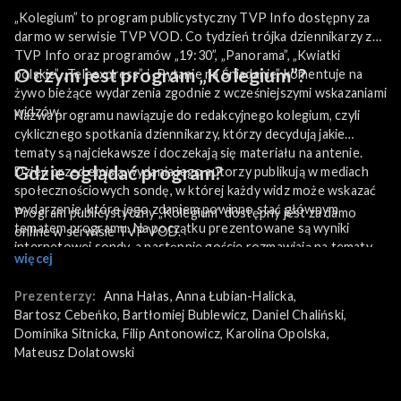
„Kolegium” to program publicystyczny TVP Info dostępny za
darmo w serwisie TVP VOD. Co tydzień trójka dziennikarzy z
TVP Info oraz programów „19:30”, „Panorama”, „Kwiatki
O czym jest program „Kolegium”?
polskie”, „Teleexpress” i „Pytanie na Śniadanie” komentuje na
żywo bieżące wydarzenia zgodnie z wcześniejszymi wskazaniami
widzów.
Nazwa programu nawiązuje do redakcyjnego kolegium, czyli
cyklicznego spotkania dziennikarzy, którzy decydują jakie
tematy są najciekawsze i doczekają się materiału na antenie.
Gdzie oglądać program?
Dzień przed emisją wydania jego autorzy publikują w mediach
społecznościowych sondę, w której każdy widz może wskazać
wydarzenie, które jego zdaniem powinno stać głównym
Program publicystyczny „Kolegium” dostępny jest za damo
tematem programu. Na początku prezentowane są wyniki
online w serwisie TVP VOD.
internetowej sondy, a następnie goście rozmawiają na tematy,
więcej
którymi żyją widzowie. Dzielą się plotkami z sejmowych
kuluarów, kontrowersjami i ciekawostkami z Polski i ze świata.
Prezenterzy:
Anna Hałas
, 
Anna Łubian-Halicka
, 
Podsumowanie gorących tematów wzbogaca sonda uliczna, a
Bartosz Cebeńko
, 
Bartłomiej Bublewicz
, 
Daniel Chaliński
, 
redakcyjną dyskusję uzupełniają wypowiedzi i komentarze
Dominika Sitnicka
, 
Filip Antonowicz
, 
Karolina Opolska
, 
bohaterów danego newsa oraz ich wpisy w mediach
Mateusz Dolatowski
społecznościowych. W drugiej części programu uczestnicy
„Kolegium” biorą udział w „Grze w newsy”. Ich zadaniem jest
odgadywanie na podstawie zniekształconych lub uciętych