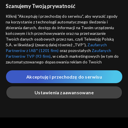
voucher
Szanujemy Twoją prywatność
Nie pokazuj pon
dostępność
Kliknij "Akceptuję i przechodzę do serwisu", aby wyrazić zgody
informacje o dostawcy usług
na korzystanie z technologii automatycznego śledzenia i
ANULUJ
SP
zbierania danych, dostęp do informacji na Twoim urządzeniu
końcowym i ich przechowywanie oraz na przetwarzanie
Twoich danych osobowych przez nas, czyli Telewizję Polską
S.A. w likwidacji (zwaną dalej również „TVP”),
Zaufanych
Partnerów z IAB* (1201 firm)
oraz pozostałych
Zaufanych
Partnerów TVP (93 firm)
, w celach marketingowych (w tym do
zautomatyzowanego dopasowania reklam do Twoich
zainteresowań i mierzenia ich skuteczności) i pozostałych,
które wskazujemy poniżej, a także zgody na udostępnianie
Akceptuję i przechodzę do serwisu
przez nas identyfikatora PPID do Google.
Twoje dane osobowe zbierane podczas odwiedzania przez
Ustawienia zaawansowane
Ciebie naszych
poszczególnych serwisów
zwanych dalej
„Portalem”, w tym informacje zapisywane za pomocą
technologii takich jak: pliki cookie, sygnalizatory WWW lub
innych podobnych technologii umożliwiających świadczenie
Główna
Szukaj
Moja lista
Na żywo
Więcej
dopasowanych i bezpiecznych usług, personalizację treści
oraz reklam, udostępnianie funkcji mediów społecznościowych
oraz analizowanie ruchu w Internecie.