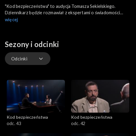
"Kod bezpieczeństwa" to audycja Tomasza Sekielskiego.
Dziennikarz będzie rozmawiał z ekspertami o świadomości
współczesnych zagrożeń, działaniach mających na celu
więcej
zapewnienie ochrony i stabilności oraz budowaniu kultury
bezpieczeństwa.
Sezony i odcinki
Odcinki
Odcinki
Kod bezpieczeństwa
Kod bezpieczeństwa
odc. 43
odc. 42