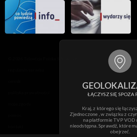
© 2026 Telewizja Polska S.A. w likwidacji
regulamin serwisu
cennik
GEOLOKALIZ
polityka prywatności
ŁĄCZYSZ SIĘ SPOZA 
moje zgody
Kraj, z którego się łączys
Zjednoczone , w związku z czy
pomoc
na platformie TVP VOD
nieodstępna. Sprawdź, które m
kontakt
obejrzeć.