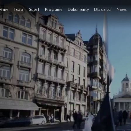
Filmy
Teatr
Sport
Programy
Dokumenty
Dla dzieci
News