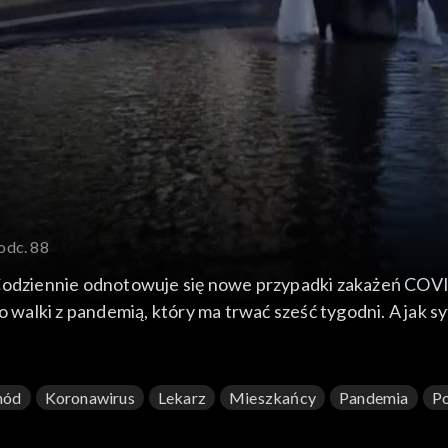
odc. 88
Codziennie odnotowuje się nowe przypadki zakażeń COVID
o walki z pandemią, który ma trwać sześć tygodni. A jak s
w Holandii podczas pandemii; Nowe zasady przekraczania
hód
Koronawirus
Lekarz
Mieszkańcy
Pandemia
Po