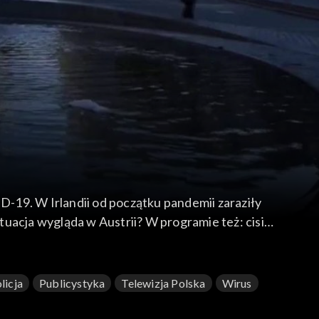
-19. W Irlandii od początku pandemii zaraziły
ytuacja wygląda w Austrii? W programie też: cisi
 granic w Europie oraz polonijne zawody tenisa
licja
Publicystyka
Telewizja Polska
Wirus