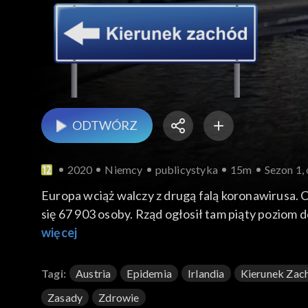
ODTWÓRZ
2020
Niemcy
publicystyka
15m
Sezon 1, 
Europa wciąż walczy z drugą falą koronawirusa. 
się 67 903 osoby. Rząd ogłosił tam piąty poziom d
bohaterowie czasu pandemii; Polska restauracja 
więcej
stołowego w Austrii.
Tagi:
Austria
Epidemia
Irlandia
Kierunek Zac
Zasady
Zdrowie