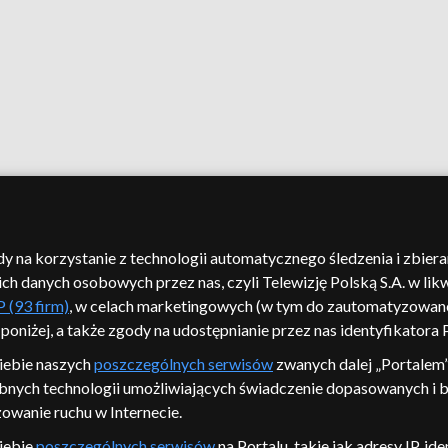
ody na korzystanie z technologii automatycznego śledzenia i zbier
 danych osobowych przez nas, czyli Telewizję Polską S.A. w likw
 (93 firm)
, w celach marketingowych (w tym do zautomatyzowan
 poniżej, a także zgody na udostępnianie przez nas identyfikatora
iebie naszych
poszczególnych serwisów
zwanych dalej „Portalem”
bnych technologii umożliwiających świadczenie dopasowanych i be
owanie ruchu w Internecie.
iebie
poszczególnych serwisów
na Portalu, takie jak adresy IP, 