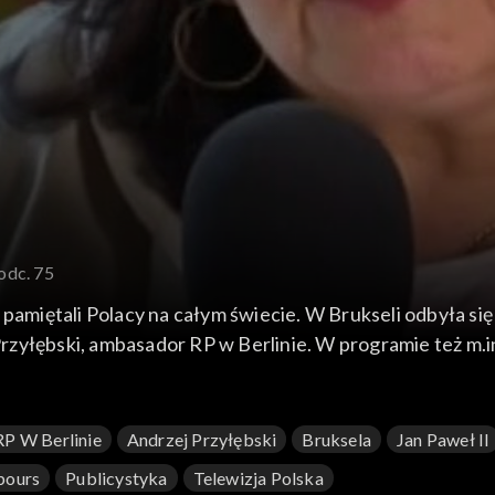
odc. 75
 pamiętali Polacy na całym świecie. W Brukseli odbyła si
zyłębski, ambasador RP w Berlinie. W programie też m.in
pomagają sobie nawzajem w walce z koronawirusem i o muzyku polonijnym Krzysztofie „Ptaku” Wróblu.
P W Berlinie
Andrzej Przyłębski
Bruksela
Jan Paweł II
bours
Publicystyka
Telewizja Polska