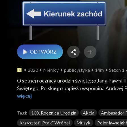
ODTWÓRZ
2020
Niemcy
publicystyka
14m
Sezon 1, 
O setnej rocznicy urodzin świętego Jana Pawła II
Świętego. Polskiego papieża wspomina Andrzej Pr
więcej
Tagi:
100. Rocznica Urodzin
Akcja
Ambasador R
Krzysztof „Ptak” Wróbel
Muzyk
Polonia4neigh