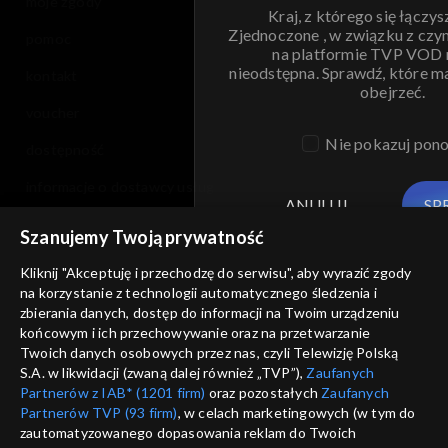
moje zgody
Kraj, z którego się łączys
Zjednoczone , w związku z czy
pomoc
na platformie TVP VOD
nieodstępna. Sprawdź, które m
kontakt
obejrzeć.
voucher
Nie pokazuj pon
dostępność
informacje o dostawcy usług
ANULUJ
SP
Szanujemy Twoją prywatność
Kliknij "Akceptuję i przechodzę do serwisu", aby wyrazić zgody
na korzystanie z technologii automatycznego śledzenia i
zbierania danych, dostęp do informacji na Twoim urządzeniu
końcowym i ich przechowywanie oraz na przetwarzanie
Twoich danych osobowych przez nas, czyli Telewizję Polską
S.A. w likwidacji (zwaną dalej również „TVP”),
Zaufanych
Partnerów z IAB* (1201 firm)
oraz pozostałych
Zaufanych
Partnerów TVP (93 firm)
, w celach marketingowych (w tym do
zautomatyzowanego dopasowania reklam do Twoich