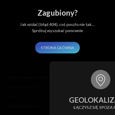
Kierunek Zachód
Zagubiony?
Jak widać (błąd 404), coś poszło nie tak…
Spróbuj wyszukać ponownie
STRONA GŁÓWNA
© 2026 Telewizja Polska S.A. w likwidacji
regulamin serwisu
cennik
GEOLOKALIZ
polityka prywatności
ŁĄCZYSZ SIĘ SPOZA 