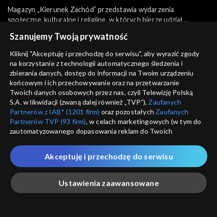
Magazyn „Kierunek Zachód” przedstawia wydarzenia
społeczne, kulturalne i religijne, w których bierze udział
zachodnioeuropejska Polonia. Ważną kwestią programu jest
więcej
Szanujemy Twoją prywatność
przedstawianie i promowanie sylwetek Polaków, którzy na
emigracyjnym gruncie rozsławiają dobre imię Polski.
Kliknij "Akceptuję i przechodzę do serwisu", aby wyrazić zgody
W każdym odcinku omówione są aktualne wydarzenia z Francji,
na korzystanie z technologii automatycznego śledzenia i
Sezony i odcinki
Niemiec, Hiszpanii i Niderlandów, a także sylwetka Polaka/Polki,
zbierania danych, dostęp do informacji na Twoim urządzeniu
którzy rozsławiają imię Polski i prężnie działają zawodowo.
końcowym i ich przechowywanie oraz na przetwarzanie
Dobrze odnaleźli się w nowej, emigracyjnej rzeczywistości.
Twoich danych osobowych przez nas, czyli Telewizję Polską
Wybierz
S.A. w likwidacji (zwaną dalej również „TVP”),
Zaufanych
Partnerów z IAB* (1201 firm)
oraz pozostałych
Zaufanych
Odcinki
Partnerów TVP (93 firm)
, w celach marketingowych (w tym do
zautomatyzowanego dopasowania reklam do Twoich
zainteresowań i mierzenia ich skuteczności) i pozostałych,
Rekomendowane dla Ciebie
które wskazujemy poniżej, a także zgody na udostępnianie
Akceptuję i przechodzę do serwisu
przez nas identyfikatora PPID do Google.
Twoje dane osobowe zbierane podczas odwiedzania przez
Ustawienia zaawansowane
Ciebie naszych
poszczególnych serwisów
zwanych dalej
„Portalem”, w tym informacje zapisywane za pomocą
technologii takich jak: pliki cookie, sygnalizatory WWW lub
innych podobnych technologii umożliwiających świadczenie
Główna
Szukaj
Moja lista
Na żywo
Więcej