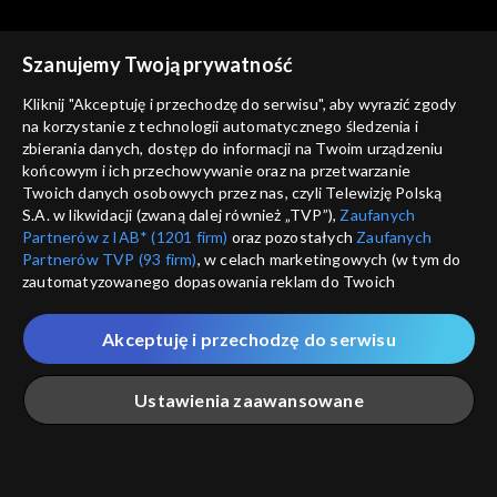
Szanujemy Twoją prywatność
Kliknij "Akceptuję i przechodzę do serwisu", aby wyrazić zgody
na korzystanie z technologii automatycznego śledzenia i
zbierania danych, dostęp do informacji na Twoim urządzeniu
Kierunek Zachód
Kierunek Zachód
końcowym i ich przechowywanie oraz na przetwarzanie
odc. 152
odc. 151
Twoich danych osobowych przez nas, czyli Telewizję Polską
S.A. w likwidacji (zwaną dalej również „TVP”),
Zaufanych
Partnerów z IAB* (1201 firm)
oraz pozostałych
Zaufanych
Partnerów TVP (93 firm)
, w celach marketingowych (w tym do
zautomatyzowanego dopasowania reklam do Twoich
zainteresowań i mierzenia ich skuteczności) i pozostałych,
które wskazujemy poniżej, a także zgody na udostępnianie
Akceptuję i przechodzę do serwisu
przez nas identyfikatora PPID do Google.
Kierunek Zachód
Kierunek Zachód
odc. 149
odc. 148
Twoje dane osobowe zbierane podczas odwiedzania przez
Ustawienia zaawansowane
Ciebie naszych
poszczególnych serwisów
zwanych dalej
„Portalem”, w tym informacje zapisywane za pomocą
technologii takich jak: pliki cookie, sygnalizatory WWW lub
innych podobnych technologii umożliwiających świadczenie
Główna
Szukaj
Moja lista
Na żywo
Więcej
dopasowanych i bezpiecznych usług, personalizację treści