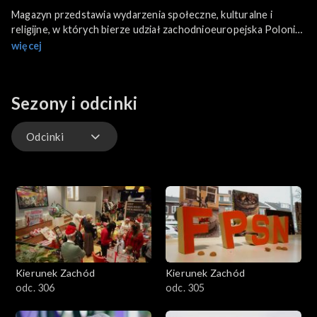
Magazyn przedstawia wydarzenia społeczne, kulturalne i
religijne, w których bierze udział zachodnioeuropejska Polonia.
Ważną kwestia programu będzie przedstawienie i promowanie
więcej
sylwetek Polaków, którzy na emigracyjnym gruncie rozsławiają
dobre imię Polski.
Sezony i odcinki
Odcinki
Odcinki
Kierunek Zachód
Kierunek Zachód
odc. 306
odc. 305