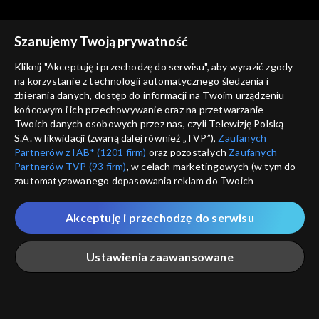
Szanujemy Twoją prywatność
Kliknij "Akceptuję i przechodzę do serwisu", aby wyrazić zgody
na korzystanie z technologii automatycznego śledzenia i
zbierania danych, dostęp do informacji na Twoim urządzeniu
Kierunek Zachód
Kierunek Zachód
końcowym i ich przechowywanie oraz na przetwarzanie
odc. 152
odc. 151
Twoich danych osobowych przez nas, czyli Telewizję Polską
S.A. w likwidacji (zwaną dalej również „TVP”),
Zaufanych
Partnerów z IAB* (1201 firm)
oraz pozostałych
Zaufanych
Partnerów TVP (93 firm)
, w celach marketingowych (w tym do
zautomatyzowanego dopasowania reklam do Twoich
zainteresowań i mierzenia ich skuteczności) i pozostałych,
które wskazujemy poniżej, a także zgody na udostępnianie
Akceptuję i przechodzę do serwisu
przez nas identyfikatora PPID do Google.
Kierunek Zachód
Kierunek Zachód
odc. 149
odc. 148
Twoje dane osobowe zbierane podczas odwiedzania przez
Ustawienia zaawansowane
Ciebie naszych
poszczególnych serwisów
zwanych dalej
„Portalem”, w tym informacje zapisywane za pomocą
technologii takich jak: pliki cookie, sygnalizatory WWW lub
innych podobnych technologii umożliwiających świadczenie
Główna
Szukaj
Moja lista
Na żywo
Więcej
dopasowanych i bezpiecznych usług, personalizację treści