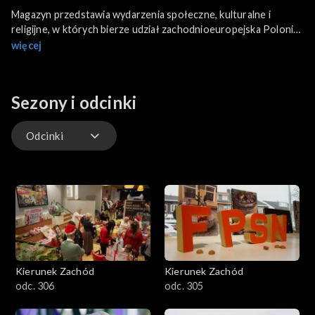
Magazyn przedstawia wydarzenia społeczne, kulturalne i
religijne, w których bierze udział zachodnioeuropejska Polonia.
Ważną kwestia programu będzie przedstawienie i promowanie
więcej
sylwetek Polaków, którzy na emigracyjnym gruncie rozsławiają
dobre imię Polski.
Sezony i odcinki
Odcinki
Odcinki
Kierunek Zachód
Kierunek Zachód
odc. 306
odc. 305