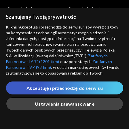
Kierunek Zachód
Kierunek Zachód
odc. 161
odc. 160
Szanujemy Twoją prywatność
Kliknij "Akceptuję i przechodzę do serwisu", aby wyrazić zgody
na korzystanie z technologii automatycznego śledzenia i
zbierania danych, dostęp do informacji na Twoim urządzeniu
końcowym i ich przechowywanie oraz na przetwarzanie
Twoich danych osobowych przez nas, czyli Telewizję Polską
S.A. w likwidacji (zwaną dalej również „TVP”),
Zaufanych
Kierunek Zachód
Kierunek Zachód
Partnerów z IAB* (1201 firm)
oraz pozostałych
Zaufanych
odc. 159
odc. 158
Partnerów TVP (93 firm)
, w celach marketingowych (w tym do
zautomatyzowanego dopasowania reklam do Twoich
zainteresowań i mierzenia ich skuteczności) i pozostałych,
które wskazujemy poniżej, a także zgody na udostępnianie
Akceptuję i przechodzę do serwisu
przez nas identyfikatora PPID do Google.
Twoje dane osobowe zbierane podczas odwiedzania przez
Ustawienia zaawansowane
Ciebie naszych
poszczególnych serwisów
zwanych dalej
Kierunek Zachód
Kierunek Zachód
„Portalem”, w tym informacje zapisywane za pomocą
odc. 157
odc. 156
technologii takich jak: pliki cookie, sygnalizatory WWW lub
innych podobnych technologii umożliwiających świadczenie
Główna
Szukaj
Moja lista
Na żywo
Więcej
dopasowanych i bezpiecznych usług, personalizację treści