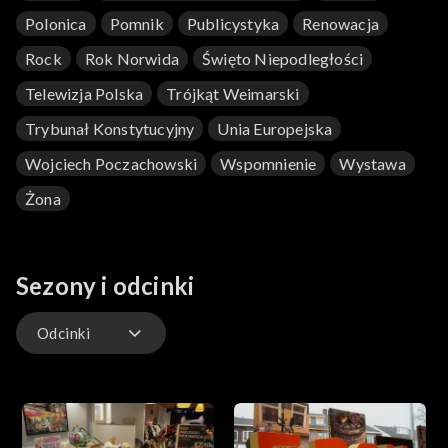
Polonica
Pomnik
Publicystyka
Renowacja
Rock
Rok Norwida
Święto Niepodległości
Telewizja Polska
Trójkąt Weimarski
Trybunał Konstytucyjny
Unia Europejska
Wojciech Poczachowski
Wspomnienie
Wystawa
Żona
Sezony i odcinki
Odcinki
Odcinki