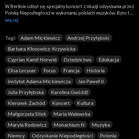
W Berlinie odbył się specjalny koncert z okazji odzyskania przez
Polskę Niepodległości w wykonaniu polskich muzyków. Było to
równocześnie pożegnanie misji ambasadora Andrzeja
więcej
Przyłębskiego na placówce w Berlinie. Rockowy koncert odbył
się również w Monachium, zorganizowany przez
Tagi:
Adam Mickiewicz
Andrzej Przyłębski
Stowarzyszenie „Polonica”. We Francji przeprowadzono
renowację pomnika Cypriana Kamila Norwida. Wystawa o
Barbara Kłosowicz-Krzywicka
drodze do papiestwa Jana Pawła II i na koniec krakowskie
szopki na Boże Narodzenie, ale w Duseldorfie.
Cyprian Kamil Norwid
Dziedzictwo
Edukacja
Elisa Lecyuer
Focus
Francja
Historia
Instytut Adama Mickiewicza
Jan Paweł II
Julia Przyłębska
Karolina Gwóźdź
Kierunek Zachód
Koncert
Kultura
Małgorzata Sitek
Maria Walewska
Maryla Rodowicz
Monachium N
Muzyka
Niemcy
Odzyskanie Niepodległości
Polonia