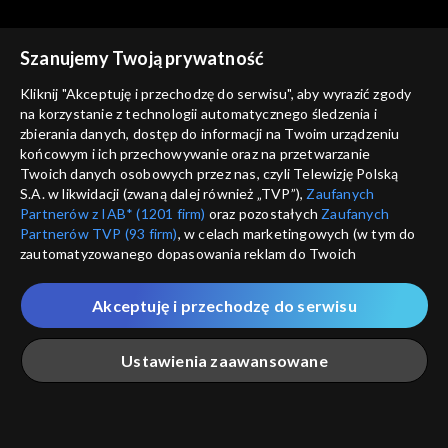
Szanujemy Twoją prywatność
Kliknij "Akceptuję i przechodzę do serwisu", aby wyrazić zgody
Kierunek Zachód
Kierunek Zachód
na korzystanie z technologii automatycznego śledzenia i
odc. 159
odc. 158
zbierania danych, dostęp do informacji na Twoim urządzeniu
końcowym i ich przechowywanie oraz na przetwarzanie
Twoich danych osobowych przez nas, czyli Telewizję Polską
S.A. w likwidacji (zwaną dalej również „TVP”),
Zaufanych
Partnerów z IAB* (1201 firm)
oraz pozostałych
Zaufanych
Partnerów TVP (93 firm)
, w celach marketingowych (w tym do
zautomatyzowanego dopasowania reklam do Twoich
zainteresowań i mierzenia ich skuteczności) i pozostałych,
Kierunek Zachód
Kierunek Zachód
które wskazujemy poniżej, a także zgody na udostępnianie
odc. 157
odc. 156
Akceptuję i przechodzę do serwisu
przez nas identyfikatora PPID do Google.
Twoje dane osobowe zbierane podczas odwiedzania przez
Ustawienia zaawansowane
Ciebie naszych
poszczególnych serwisów
zwanych dalej
„Portalem”, w tym informacje zapisywane za pomocą
technologii takich jak: pliki cookie, sygnalizatory WWW lub
innych podobnych technologii umożliwiających świadczenie
Główna
Szukaj
Moja lista
Na żywo
Więcej
dopasowanych i bezpiecznych usług, personalizację treści