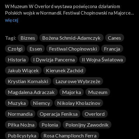
W Muzeum W Overlord wystawa poświęcona działaniom
Polskich wojsk w Normandii. Festiwal Chopinowski na Majorce.
Polak, który sprzedaje nieruchomości w Cannes. Na koniec
więcej
Krystian Kornalski, polonijny piłkarz z Essen.
Tagi:
Biznes
Bożena Schmid-Adamczyk
Canes
Czołgi
Essen
Festiwal Chopinowski
Francja
Historia
I Dywizja Pancerna
II Wojna Światowa
Jakub Wiącek
Kierunek Zachód
Krystian Kornalski
Lazurowe Wybrzeże
Magdalena Adraczak
Majorka
Muzeum
Muzyka
Niemcy
Nikolay Kholazinov
Normandia
Operacja Feniksa
Overlord
Piłka Nożna
Polonia
Polonijny Zawodnik
Publicystyka
Rosa Champllonch Ferra