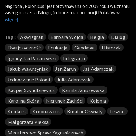
Nagroda „Polonicus” jest przyznawana od 2009 roku w uznaniu
zasług na rzecz dialogu, jednoczenia i promocji Polaków w
Europie i na świecie. W tym roku nagrodę otrzymał w
więcej
Akwizgranie Senat RP.
W programie też m.in. uroczyste zakończenie roku szkolnego
Tagi:
Akwizgran
Barbara Wojda
Belgia
Dialog
w Gandawie i ślubowanie pierwszoklasistów w Kolonii, finał
polonijnego konkursu o Ignacym Janie Paderewskim w
Dwujęzyczność
Edukacja
Gandawa
Historyk
Poznaniu oraz
I Polonijne Mistrzostwa Europy w Lesznie.
Ignacy Jan Padarewski
Integracja
Jakub Wawrzyniak
Jan Żaryn
Jaś Adamczak
Jednoczenie Polonii
Julia Adamczak
Kacper Szyndlarewicz
Kamila Janiszewska
Karolina Skóra
Kierunek Zachód
Kolonia
Konkurs
Koronawirus
Kurator Oświaty
Leszno
Małgorzata Pieksa
Ministerstwo Spraw Zagranicznych