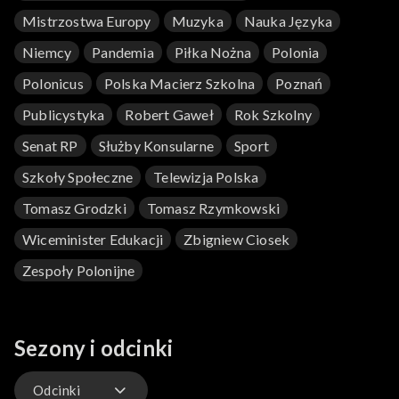
Mistrzostwa Europy
Muzyka
Nauka Języka
Niemcy
Pandemia
Piłka Nożna
Polonia
Polonicus
Polska Macierz Szkolna
Poznań
Publicystyka
Robert Gaweł
Rok Szkolny
Senat RP
Służby Konsularne
Sport
Szkoły Społeczne
Telewizja Polska
Tomasz Grodzki
Tomasz Rzymkowski
Wiceminister Edukacji
Zbigniew Ciosek
Zespoły Polonijne
Sezony i odcinki
Odcinki