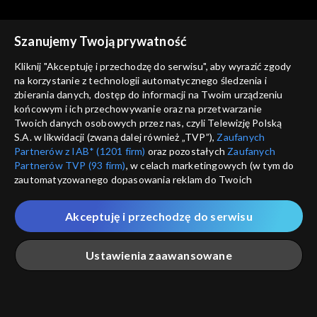
Szanujemy Twoją prywatność
Kliknij "Akceptuję i przechodzę do serwisu", aby wyrazić zgody
na korzystanie z technologii automatycznego śledzenia i
Kierunek Zachód
Kierunek Zachód
zbierania danych, dostęp do informacji na Twoim urządzeniu
końcowym i ich przechowywanie oraz na przetwarzanie
odc. 161
odc. 160
Twoich danych osobowych przez nas, czyli Telewizję Polską
S.A. w likwidacji (zwaną dalej również „TVP”),
Zaufanych
Partnerów z IAB* (1201 firm)
oraz pozostałych
Zaufanych
Partnerów TVP (93 firm)
, w celach marketingowych (w tym do
zautomatyzowanego dopasowania reklam do Twoich
zainteresowań i mierzenia ich skuteczności) i pozostałych,
które wskazujemy poniżej, a także zgody na udostępnianie
Akceptuję i przechodzę do serwisu
Kierunek Zachód
Kierunek Zachód
przez nas identyfikatora PPID do Google.
odc. 159
odc. 158
Twoje dane osobowe zbierane podczas odwiedzania przez
Ustawienia zaawansowane
Ciebie naszych
poszczególnych serwisów
zwanych dalej
„Portalem”, w tym informacje zapisywane za pomocą
technologii takich jak: pliki cookie, sygnalizatory WWW lub
innych podobnych technologii umożliwiających świadczenie
Główna
Szukaj
Moja lista
Na żywo
Więcej
dopasowanych i bezpiecznych usług, personalizację treści