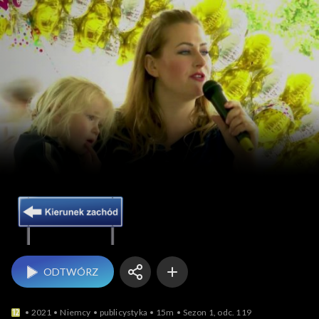
Kierunek Zachód
ODTWÓRZ
2021
Niemcy
publicystyka
15m
Sezon 1, odc. 119