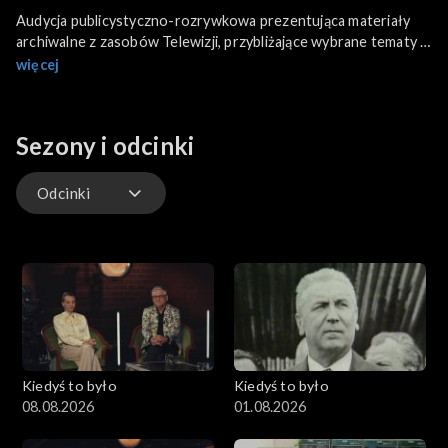
Audycja publicystyczno-rozrywkowa prezentująca materiały
archiwalne z zasobów Telewizji, przybliżające wybrane tematy i
wydarzenia, które miały miejsce w tym samym tygodniu kilka,
więcej
kilkanaście lub kilkadziesiąt lat temu.
Sezony i odcinki
Odcinki
Wywiady Extra
Odcinki
Kiedyś to było
Kiedyś to było
08.08.2026
01.08.2026