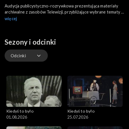
Audycja publicystyczno-rozrywkowa prezentująca materiały
archiwalne z zasobów Telewizji, przybliżające wybrane tematy i
wydarzenia, które miały miejsce w tym samym tygodniu kilka,
więcej
kilkanaście lub kilkadziesiąt lat temu.
Sezony i odcinki
Odcinki
Wywiady Extra
Odcinki
Kiedyś to było
Kiedyś to było
01.08.2026
25.07.2026