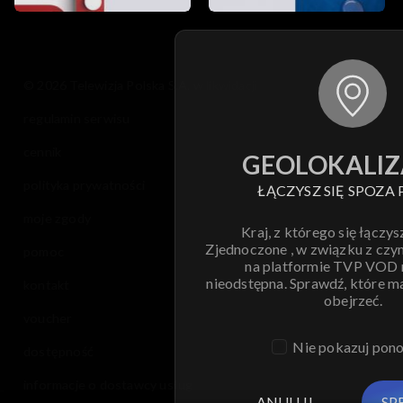
© 2026 Telewizja Polska S.A. w likwidacji
regulamin serwisu
cennik
GEOLOKALIZ
polityka prywatności
ŁĄCZYSZ SIĘ SPOZA 
moje zgody
Kraj, z którego się łączys
Zjednoczone , w związku z czy
pomoc
na platformie TVP VOD
nieodstępna. Sprawdź, które m
kontakt
obejrzeć.
voucher
Nie pokazuj pon
dostępność
informacje o dostawcy usług
ANULUJ
SP