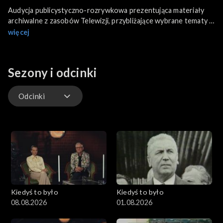
Audycja publicystyczno-rozrywkowa prezentująca materiały
archiwalne z zasobów Telewizji, przybliżające wybrane tematy i
wydarzenia, które miały miejsce w tym samym tygodniu kilka,
więcej
kilkanaście lub kilkadziesiąt lat temu.
Sezony i odcinki
Odcinki
Wywiady Extra
Odcinki
Kiedyś to było
Kiedyś to było
08.08.2026
01.08.2026