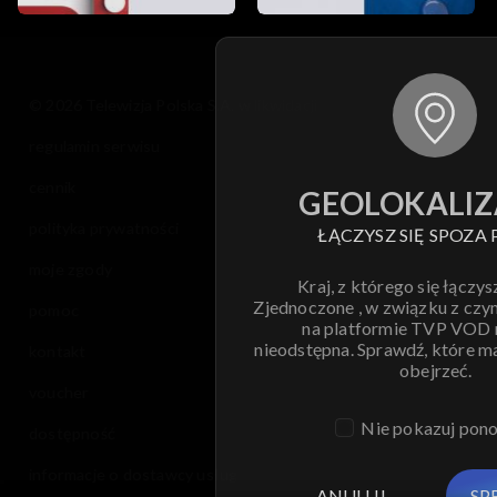
© 2026 Telewizja Polska S.A. w likwidacji
regulamin serwisu
cennik
GEOLOKALIZ
polityka prywatności
ŁĄCZYSZ SIĘ SPOZA 
moje zgody
Kraj, z którego się łączys
Zjednoczone , w związku z czy
pomoc
na platformie TVP VOD
nieodstępna. Sprawdź, które m
kontakt
obejrzeć.
voucher
Nie pokazuj pon
dostępność
informacje o dostawcy usług
ANULUJ
SP